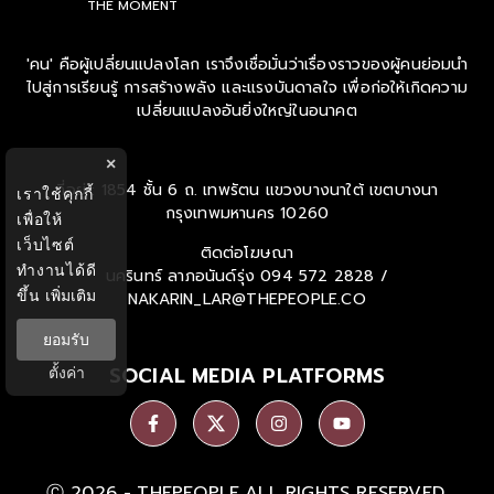
THE MOMENT
'คน' คือผู้เปลี่ยนแปลงโลก เราจึงเชื่อมั่นว่าเรื่องราวของผู้คนย่อมนำ
ไปสู่การเรียนรู้ การสร้างพลัง และแรงบันดาลใจ เพื่อก่อให้เกิดความ
เปลี่ยนแปลงอันยิ่งใหญ่ในอนาคต
×
ที่อยู่ : 1854 ชั้น 6 ถ. เทพรัตน แขวงบางนาใต้ เขตบางนา
เราใช้คุกกี้
กรุงเทพมหานคร 10260
เพื่อให้
เว็บไซต์
ติดต่อโฆษณา
ทำงานได้ดี
นครินทร์ ลาภอนันด์รุ่ง
094 572 2828 /
ขึ้น
เพิ่มเติม
NAKARIN_LAR@THEPEOPLE.CO
ยอมรับ
SOCIAL MEDIA PLATFORMS
ตั้งค่า
Ⓒ 2026 -
THEPEOPLE
ALL RIGHTS RESERVED.