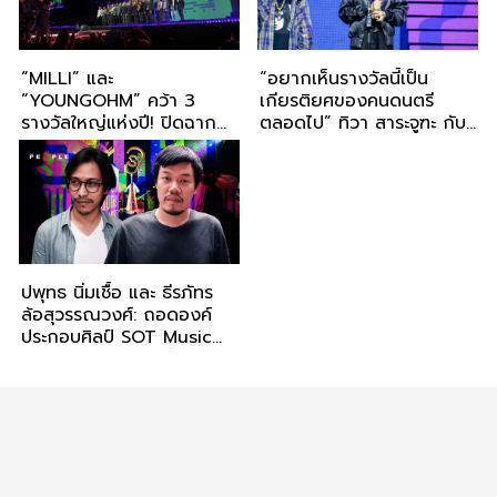
“MILLI” และ
“อยากเห็นรางวัลนี้เป็น
“YOUNGOHM” คว้า 3
เกียรติยศของคนดนตรี
รางวัลใหญ่แห่งปี! ปิดฉาก
ตลอดไป” ทิวา สาระจูฑะ กับ
SOT MUSIC AWARDS
ความหวังต่อ SOT MUSIC
2026 อย่างยิ่งใหญ่ รวม
AWARDS หลังการเดินทาง
พลังคนดนตรี สร้าง
30 ปีของ ‘สีสัน อะวอร์ดส์’
ประวัติศาสตร์หน้าใหม่ของ
อุตสาหกรรมดนตรีไทย
ปพุทธ นิ่มเชื้อ และ ธีรภัทร
ล้อสุวรรณวงศ์: ถอดองค์
ประกอบศิลป์ SOT Music
Awards 2026 เปลี่ยนเสียง
ของประเทศไทยเป็นถ้วย
รางวัล