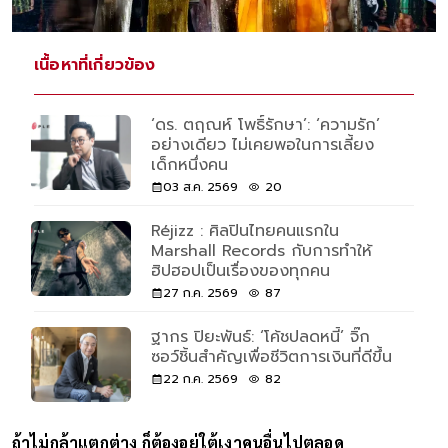
เนื้อหาที่เกี่ยวข้อง
‘ดร. ตฤณห์ โพธิ์รักษา’: ‘ความรัก’
อย่างเดียว ไม่เคยพอในการเลี้ยง
เด็กหนึ่งคน
03 ส.ค. 2569
20
Réjizz : ศิลปินไทยคนแรกใน
Marshall Records กับการทำให้
ฮิปฮอปเป็นเรื่องของทุกคน
27 ก.ค. 2569
87
ฐากร ปิยะพันธ์: ‘โค้ชปลดหนี้’ จิ๊ก
ซอว์ชิ้นสำคัญเพื่อชีวิตการเงินที่ดีขึ้น
22 ก.ค. 2569
82
ถ้าไม่กล้าแตกต่าง ก็ต้องอยู่ใต้เงาคนอื่นไปตลอด