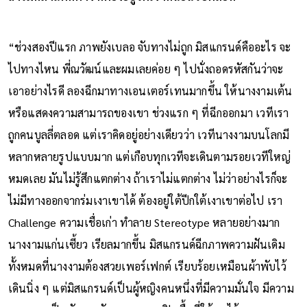
“ช่วงสองปีแรก ภาพยังเบลอ จับทางไม่ถูก มิสแกรนด์คืออะไร จะ
ไปทางไหน พี่ณวัฒน์และผมเลยค่อย ๆ ไปนั่งถอดรหัสกันว่าจะ
เอาอย่างไรดี ลองฉีกมาทางเอนเตอร์เทนมากขึ้น ให้นางงามเต้น
หรือแสดงความสามารถของเขา ช่วงแรก ๆ ที่ฉีกออกมา เวทีเรา
ถูกคนบูลลี่ตลอด แต่เราคิดอยู่อย่างเดียวว่า เวทีนางงามบนโลกมี
หลากหลายรูปแบบมาก แต่เกือบทุกเวทีจะเดินตามรอยเวทีใหญ่
หมดเลย มันไม่รู้สึกแตกต่าง ถ้าเราไม่แตกต่าง ไม่ว่าอย่างไรก็จะ
ไม่มีทางออกจากร่มเงาเขาได้ ต้องอยู่ใต้ปีกใต้เงาเขาต่อไป เรา
Challenge ความเชื่อเก่า ทำลาย Stereotype หลายอย่างมาก
นางงามแก่นเซี้ยว เรียลมากขึ้น มิสแกรนด์ฉีกภาพความฝันเดิม
ทั้งหมดที่นางงามต้องสวยเพอร์เฟกต์ เรียบร้อยเหมือนผ้าพับไว้
เดินนิ่ง ๆ แต่มิสแกรนด์เป็นผู้หญิงคนหนึ่งที่มีความมั่นใจ มีความ