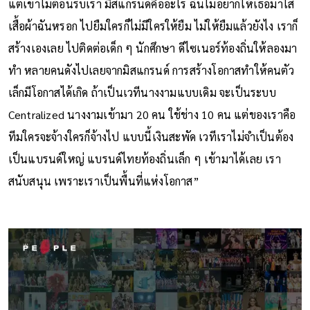
แต่เขาไม่ต้อนรับเรา มิสแกรนด์คืออะไร ฉันไม่อยากให้เธอมาใส่
เสื้อผ้าฉันหรอก ไปยืมใครก็ไม่มีใครให้ยืม ไม่ให้ยืมแล้วยังไง เราก็
สร้างเองเลย ไปติดต่อเด็ก ๆ นักศึกษา ดีไซเนอร์ท้องถิ่นให้ลองมา
ทำ หลายคนดังไปเลยจากมิสแกรนด์ การสร้างโอกาสทำให้คนตัว
เล็กมีโอกาสได้เกิด ถ้าเป็นเวทีนางงามแบบเดิม จะเป็นระบบ
Centralized นางงามเข้ามา 20 คน ใช้ช่าง 10 คน แต่ของเราคือ
ทีมใครจะจ้างใครก็จ้างไป แบบนี้เงินสะพัด เวทีเราไม่จำเป็นต้อง
เป็นแบรนด์ใหญ่ แบรนด์ไทยท้องถิ่นเล็ก ๆ เข้ามาได้เลย เรา
สนับสนุน เพราะเราเป็นพื้นที่แห่งโอกาส”