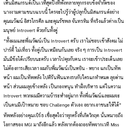
เห็นมิสแกรนด์เป็นเวทีสุดปังที่พังทลายทุกกรอบข้อจำกัดของ
นางงามตามขนบแบบนี้ ใครจะไปรู้ว่าผู้ปลุกปั้นมิสแกรนด์อย่าง
คุณณวัฒน์ อิสรไกรศีล และคุณรัชพล จันทรทิม ที่จริงแล้วต่างเป็น
มนุษย์ Introvert ด้วยกันทั้งคู่
“ทั้งผมและพี่ณวัฒน์เป็น Introvert ครับ เราไม่ชอบเข้าสังคม ไม่
ปาร์ตี้ ไม่เที่ยว ทั้งคู่เป็นเหมือนกันเลย จริง ๆ การเป็น Introvert
มันมีข้อได้เปรียบนะครับ เวลาไปคุยกับคน เราจะเข้าประเด็นเลย
ไม่ต้องการเสียเวลา ผมกับพี่ณวัฒน์เป็นหยิน - หยาง แกเป็นทัพ
หน้า ผมเป็นทัพหลัง ไปตีรันฟันแทงรบกับใครแกทำหมด ลุยด่าน
หน้า ส่วนผมลุยข้างหลัง เป็นกองหนุน ทำฝั่งบริหาร แต่ในความ
Introvert พวกผมมีความบ้าระห่ำอยู่มาก ทั้งพี่ณวัฒน์และผมจะ
เป็นคนมีเป้าหมาย ชอบ Challenge ตัวเอง อยากเอาชนะให้ได้”
ทัพหลังอย่างคุณเบิร์ธ เชื่อสุดใจว่าทุกครั้งที่เกิดวิกฤต นั่นหมายถึง
โอกาสของ MGI มาถึงอีกแล้ว หลังจากต้องถอยทัพจากเวที Miss