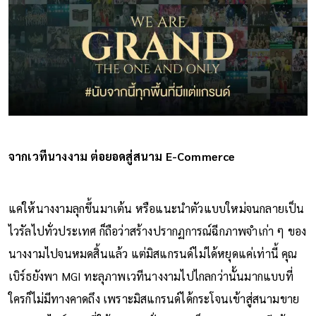
จากเวทีนางงาม ต่อยอดสู่สนาม E-Commerce
แค่ให้นางงามลุกขึ้นมาเต้น หรือแนะนำตัวแบบใหม่จนกลายเป็น
ไวรัลไปทั่วประเทศ ก็ถือว่าสร้างปรากฏการณ์ฉีกภาพจำเก่า ๆ ของ
นางงามไปจนหมดสิ้นแล้ว แต่มิสแกรนด์ไม่ได้หยุดแค่เท่านี้ คุณ
เบิร์ธยังพา MGI ทะลุภาพเวทีนางงามไปไกลกว่านั้นมากแบบที่
ใครก็ไม่มีทางคาดถึง เพราะมิสแกรนด์ได้กระโจนเข้าสู่สนามขาย