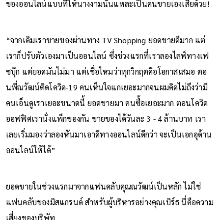
ของออนไลน์แบบที่ให้นางงามนั่นแหละเป็นคนขายเองเสียด้วย!
“จากเดิมเราขายของผ่านทาง TV Shopping ยอดขายดีมาก แต่
เราก็ปรับตัวเองมาเป็นออนไลน์ ซึ่งช่วงแรกที่เราลองไลฟ์ทางเฟ
ซบุ๊ก แต่ยอดมันไม่มา แต่เชื่อไหมว่าทุกวิกฤตคือโอกาสเสมอ ตอ
นพี่ณวัฒน์ติดโควิด-19 คนเห็นใจแกเยอะมากจนผมคิดไม่ถึงว่ามี
คนเอ็นดูเราเยอะขนาดนี้ ยอดขายมา คนซื้อเยอะมาก ตอนโควิด
ออฟฟิศเรานั่งแพ็กของกัน ขายของได้วันละ 3 - 4 ล้านบาท เรา
เลยเริ่มมองว่าลองหันมาเอาดีทางออนไลน์ดีกว่า จะเป็นเอกอุด้าน
ออนไลน์ให้ได้”
ยอดขายในช่วงแรกมาจากแฟนคลับคุณณวัฒน์​เป็นหลัก ไม่ใช่
แฟนคลับของมิสแกรนด์ สำหรับผู้บริหารอย่างคุณเบิร์ธ นี่คือความ
เสี่ยงของบริษัท