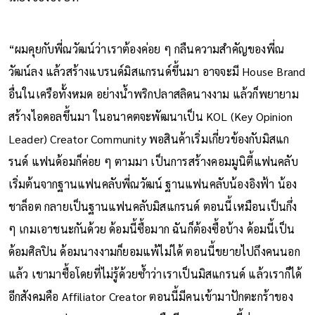
“ผมคุยกับพี่ณวัฒน์ว่าเราต้องค่อย ๆ กลืนความสำคัญของพี่ณ
วัฒน์ลง แล้วสร้างแบรนด์มิสแกรนด์ขึ้นมา อาจจะมี House Brand
อื่นในเครือทั้งหมด อย่างน้ำพริกปลาสลิดนางงาม แล้วก็พยายาม
สร้างไอดอลขึ้นมา ในอนาคตจะพัฒนาเป็น KOL (Key Opinion
Leader) Creator Community พอสินค้าเริ่มเกี่ยวข้องกับมิสแก
รนด์ แฟนด้อมก็ค่อย ๆ ตามมา เป็นการสร้างคอมมูนิตี้แฟนคลับ
เริ่มต้นจากฐานแฟนคลับพี่ณวัฒน์ ฐานแฟนคลับน้องอิงฟ้า น้อง
ชาล็อต กลายเป็นฐานแฟนคลับมิสแกรนด์ ตอนนี้เหมือนเป็นกึ่ง
ๆ เกมเอาชนะกันด้วย ด้อมนี้ซื้อมาก ฉันก็ต้องซื้อบ้าง ด้อมนี้เป็น
ด้อมศิลปิน ด้อมนางงามก็ยอมแพ้ไม่ได้ ตอนนี้ขยายไปถึงคนนอก
แล้ว เขามาซื้อโดยที่ไม่รู้ด้วยซ้ำว่าเราเป็นมิสแกรนด์ แล้วเราก็ได้
อีกสังคมคือ Affiliator Creator ตอนนี้มีคนเข้ามาปักตะกร้าของ