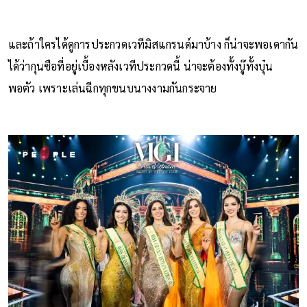
และถ้าใครได้ดูการประกวดเวทีมิสแกรนด์มาบ้าง ก็น่าจะพอเดากัน
ได้ว่ากุนซือที่อยู่เบื้องหลังเวทีประกวดนี้ น่าจะต้องทั้งบู๊ทั้งบุ๋น
พอตัว เพราะเล่นฉีกทุกขนบนางงามกันกระจาย