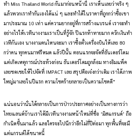
ทำ Miss Thailand World กันมาก่อนหน้านี้ เราเห็นเลยว่าจริง ๆ
แล้วพวกเราทำกันเองได้แน่ ๆ และทำได้ในราคาที่ถูกกว่าซื้อเขา
มาประมาณ 10 เท่า แต่ความยากอยู่ที่การสร้างแบรนด์ เราจะทำ
อย่างไรให้เวทีนางงามเราเป็นที่รู้จัก ปีแรกท้าทายมาก ควักเงินทำ
เวทีกันเอง นางงามคนไหนจะมา เราซื้อตั๋วเครื่องบินให้เลย 80
กว่าคน ทุกคนมาฟรีหมด แล้วปีนั้น ตอนแรกจะจัดที่ธันเดอร์โดม
แต่เกิดเหตุการณ์ประท้วงก่อน ธันเดอร์โดมถูกล้อม ทางอิมแพ็ค
เลยชดเชยให้ไปจัดที่ IMPACT เลย สรุปคือเจ๋งกว่าเดิม เราได้ภาพ
ใหญ่มาเลยในปีแรก ความโชคร้ายกลายเป็นความโชคดี”
แน่นอนว่านั่นได้กลายเป็นการป่าวประกาศอย่างเป็นทางการว่า
ไทยแลนด์บ้านเราได้มีเวทีนางงามหน้าใหม่ที่ชื่อ ‘มิสแกรนด์’ ถือ
กำเนิดขึ้นมาแล้ว และใครจะไปนึกว่าอีกไม่กี่ปีต่อมา ทุกพื้นที่จะมี
แต่แกรนด์ได้ขนาดนี้