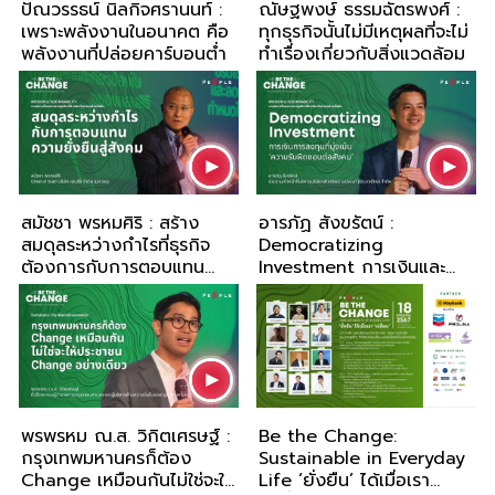
ปัณวรรธน์ นิลกิจศรานนท์ :
ณัษฐพงษ์ ธรรมฉัตรพงศ์ :
เพราะพลังงานในอนาคต คือ
ทุกธุรกิจนั้นไม่มีเหตุผลที่จะไม่
พลังงานที่ปล่อยคาร์บอนต่ำ
ทำเรื่องเกี่ยวกับสิ่งแวดล้อม
สมัชชา พรหมศิริ : สร้าง
อารภัฏ สังขรัตน์ :
สมดุลระหว่างกำไรที่ธุรกิจ
Democratizing
ต้องการกับการตอบแทน
Investment การเงินและ
ความยั่งยืนสู่สังคม
การลงทุนกับความรับผิดชอบ
ต่อสังคม
พรพรหม ณ.ส. วิกิตเศรษฐ์ :
Be the Change:
กรุงเทพมหานครก็ต้อง
Sustainable in Everyday
Change เหมือนกันไม่ใช่จะให้
Life ‘ยั่งยืน’ ได้เมื่อเรา