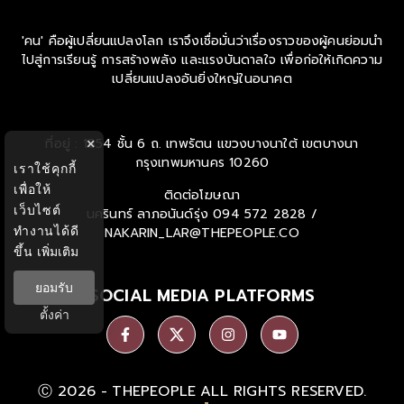
'คน' คือผู้เปลี่ยนแปลงโลก เราจึงเชื่อมั่นว่าเรื่องราวของผู้คนย่อมนำ
ไปสู่การเรียนรู้ การสร้างพลัง และแรงบันดาลใจ เพื่อก่อให้เกิดความ
เปลี่ยนแปลงอันยิ่งใหญ่ในอนาคต
ที่อยู่ : 1854 ชั้น 6 ถ. เทพรัตน แขวงบางนาใต้ เขตบางนา
×
กรุงเทพมหานคร 10260
เราใช้คุกกี้
เพื่อให้
ติดต่อโฆษณา
เว็บไซต์
นครินทร์ ลาภอนันด์รุ่ง
094 572 2828 /
ทำงานได้ดี
NAKARIN_LAR@THEPEOPLE.CO
ขึ้น
เพิ่มเติม
ยอมรับ
SOCIAL MEDIA PLATFORMS
ตั้งค่า
Ⓒ 2026 -
THEPEOPLE
ALL RIGHTS RESERVED.