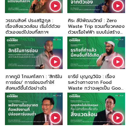
วรรณสิงห์ ประเสริฐกุล :
ศิระ ลีปิพัฒนวิทย์ : Zero
เรื่องสิ่งแวดล้อม เริ่มได้ด้วย
Waste Trip ชวนเที่ยวคลอง
ตัวเองแต่ไปจบที่สภาฯ
ด้วยเรือไฟฟ้า แบบไม่สร้าง
ขยะ
ภาคภูมิ โก เมศโสภา : 'สิทธิใน
ชารีย์ บุญญวินิจ : เรื่อง
การซ่อม' การซ่อมจะทำให้
ระหว่างทางจาก Food
สังคมดีขึ้นได้อย่างไร
Waste กว่าจะผุดเป็น Good
Taste