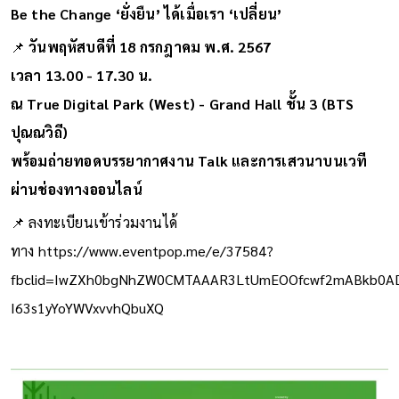
Be the Change ‘ยั่งยืน’ ได้เมื่อเรา ‘เปลี่ยน’
📌
วันพฤหัสบดีที่ 18 กรกฎาคม พ.ศ. 2567
เวลา 13.00 - 17.30 น.
ณ True Digital Park (West) - Grand Hall ชั้น 3 (BTS
ปุณณวิถี)
พร้อมถ่ายทอดบรรยากาศงาน Talk และการเสวนาบนเวที
ผ่านช่องทางออนไลน์
📌 ลงทะเบียนเข้าร่วมงานได้
ทาง
https://www.eventpop.me/e/37584?
fbclid=IwZXh0bgNhZW0CMTAAAR3LtUmEOOfcwf2mABkb0ADC
I63s1yYoYWVxvvhQbuXQ