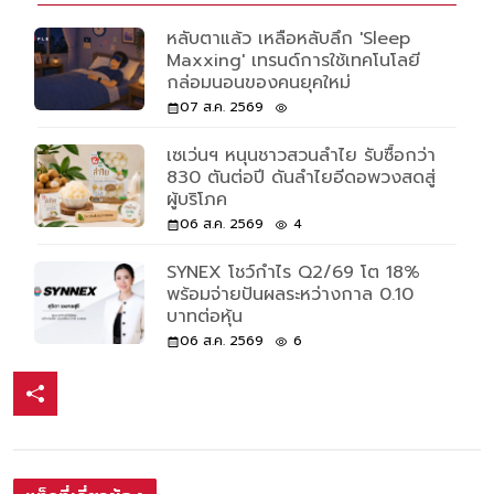
หลับตาแล้ว เหลือหลับลึก 'Sleep
Maxxing' เทรนด์การใช้เทคโนโลยี
กล่อมนอนของคนยุคใหม่
07 ส.ค. 2569
เซเว่นฯ หนุนชาวสวนลำไย รับซื้อกว่า
830 ตันต่อปี ดันลำไยอีดอพวงสดสู่
ผู้บริโภค
06 ส.ค. 2569
4
SYNEX โชว์กำไร Q2/69 โต 18%
พร้อมจ่ายปันผลระหว่างกาล 0.10
บาทต่อหุ้น
06 ส.ค. 2569
6