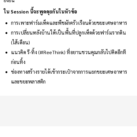
ยั่งยืน
ใน Session นี้จะพูดคุยกันในหัวข้อ
การเพาะฟาร์มเห็ดและพืชผักครัวเรือนด้วยขยะเศษอาหาร
การเปลี่ยนหลังบ้านให้เป็นพื้นที่ปลูกเห็ดด้วยฟาร์มรากดิน
(ไส้เดือน)
แนวคิด รี-ทิ้ง (#ReeThink) ที่อยานชวนคุณกลับไปคิดอีกที
ก่อนทิ้ง
ช่องทางสร้างรายได้เข้ากระเป๋าจากการแยกขยะเศษอาหาร
และขยะพลาสติก