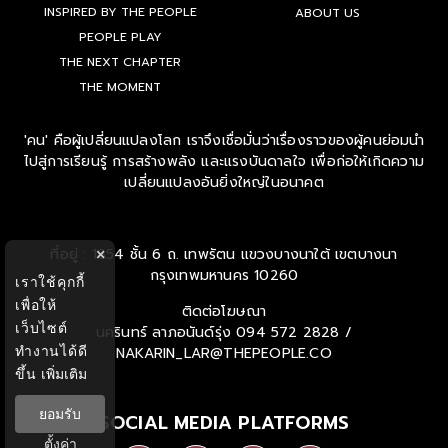
INSPIRED BY THE PEOPLE
ABOUT US
PEOPLE PLAY
THE NEXT CHAPTER
THE MOMENT
'คน' คือผู้เปลี่ยนแปลงโลก เราจึงเชื่อมั่นว่าเรื่องราวของผู้คนย่อมนำ
ไปสู่การเรียนรู้ การสร้างพลัง และแรงบันดาลใจ เพื่อก่อให้เกิดความ
เปลี่ยนแปลงอันยิ่งใหญ่ในอนาคต
ที่อยู่ : 1854 ชั้น 6 ถ. เทพรัตน แขวงบางนาใต้ เขตบางนา
×
กรุงเทพมหานคร 10260
เราใช้คุกกี้
เพื่อให้
ติดต่อโฆษณา
เว็บไซต์
นครินทร์ ลาภอนันด์รุ่ง
094 572 2828 /
ทำงานได้ดี
NAKARIN_LAR@THEPEOPLE.CO
ขึ้น
เพิ่มเติม
ยอมรับ
SOCIAL MEDIA PLATFORMS
ตั้งค่า