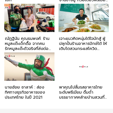
โลก
งานช่างสู่ ก๋วยเตี๋ยวพรีเมียม
ทองสมิทธ์
ณัฏฐินัน คุณธนพงศ์: ร้าน
เจาะแนวคิดหนุ่มใต้ใจนักสู้ ผู้
หมูสะเต๊ะเด็กดื้อ จากคน
ปลุกปั้นร้านอาหารปักษ์ใต้ ให้
รักหมูสะเต๊ะตัวจริงที่ส่งต่อ
เติบโตสวนกระแสโควิด
ความนุ่มหอมเครื่องเทศแบบ
พร้อมพิชิตทุกวิกฤตการเงิน
ไม้ต่อไม้
นายฮ้อย ซาลาห์ : ส่อง
พาคุณไปลิ้มรสอาหารไทย
ทิศทางธุรกิจอาหารของ
ระดับพรีเมียม ดื่มด่ำ
ประเทศไทย ในปี 2021
บรรยากาศคล้ายบ้านสวนที่
อังกฤษ ในราคาน่าคบที่ ‘ไก่
ย่างเสือใหญ่ สุขุมวิท 39’