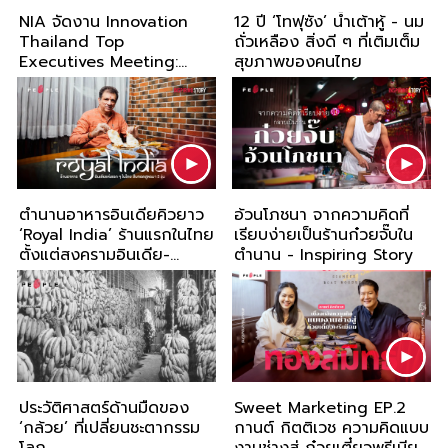
NIA จัดงาน Innovation
12 ปี ‘โทฟุซัง’ น้ำเต้าหู้ - นม
Thailand Top
ถั่วเหลือง สิ่งดี ๆ ที่เติมเต็ม
Executives Meeting:
สุขภาพของคนไทย
“Food & Agriculture
Industry" เสริมศักยภาพ
อาหารและการเกษตรของ
ไทย
ตำนานอาหารอินเดียคิวยาว
อ้วนโภชนา จากความคิดที่
‘Royal India’ ร้านแรกในไทย
เรียบง่ายเป็นร้านก๋วยจั๊บใน
ตั้งแต่สงครามอินเดีย-
ตำนาน - Inspiring Story
ปากีสถาน Inspiring Story
ประวัติศาสตร์ด้านมืดของ
Sweet Marketing EP.2
‘กล้วย’ ที่เปลี่ยนชะตากรรม
กานต์ กิตติเวช ความคิดแบบ