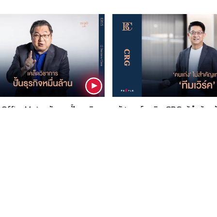
จ OfficeMate กับการปั้นธุรกิจ
ณัฐ วงศ์พานิช CRG ผู้นำต้องช
ู่กิจการระดับหมื่นล้าน -
และ‘คนเก่ง’ ไม่สำคัญเท่า ‘ทีมเวิ
lass EP15
Business Class EP14