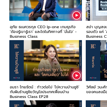
อุทัย ธเนศวรกุล CEO Ip-one เกมธุรกิจ
สง่า บุญสงเค
‘ต้องรู้เขารู้เรา’ และโตในทิศทางที่ ‘มั่นใจ’ -
รอบตัว แค่ ‘
Business Class
Business C
อมรา ไทยรัตน์ : ก้าวต่อไป ‘ไข่หวานบ้านซูชิ’
วิศัลย์ วนะศ
กับฝันร้านซูชิขวัญใจประเทศเพื่อนบ้าน
ของคนลงมือ 
Business Class EP28