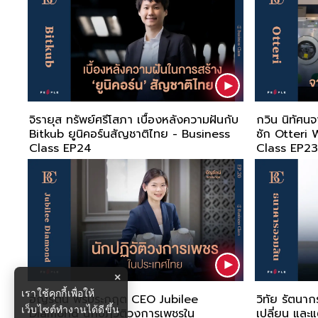
จิรายุส ทรัพย์ศรีโสภา เบื้องหลังความฝันกับ
กวิน นิทัศนจ
Bitkub ยูนิคอร์นสัญชาติไทย - Business
ซัก Otteri
Class EP24
Class EP2
×
เราใช้คุกกี้เพื่อให้
อัญรัตน์ พรประกฤต CEO Jubilee
วิทัย รัตนา
เว็บไซต์ทำงานได้ดีขึ้น
Diamond นักปฎิวัติวงการเพชรใน
เปลี่ยน และ