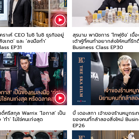
ราะห์ CEO โมชิ โมชิ ธุรกิจอยู่
สุรนาม พานิชการ ‘โทฟุซัง’ เบื้อ
สังเกต’ และ ‘ลงมือทำ’
เต้าหู้ที่คนทำอยากส่งให้คนที่รักด
lass EP31
Business Class EP30
ักดิ์ศรีสกุล Warrix ‘โอกาส’ เป็น
บี้ เดอะสกา เจ้าของร้านหมูกระท
‘ทำ’ ไม่ใช่คนเก่งสุด
ของคนที่กล้าลองสิ่งใหม่ Busi
EP26