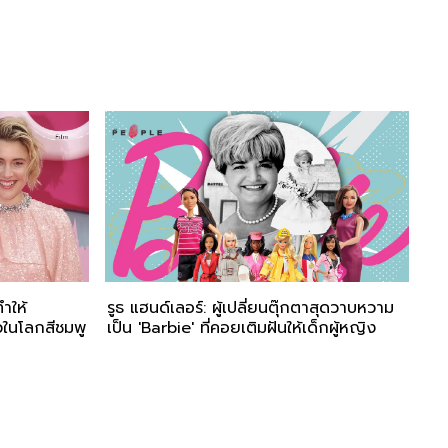
ทำให้
รูธ แฮนด์เลอร์: ผู้เปลี่ยนตุ๊กตาสุดวาบหวาม
วในโลกสีชมพู
เป็น 'Barbie' ที่คอยเติมฝันให้เด็กผู้หญิง