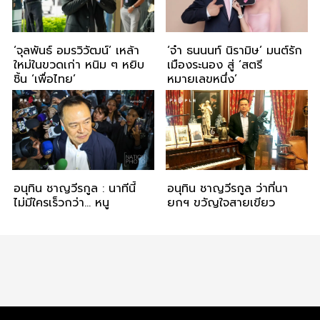
‘จุลพันธ์ อมรวิวัฒน์’ เหล้า
‘จ๋า ธนนนท์ นิรามิษ’ มนต์รัก
ใหม่ในขวดเก่า หนิม ๆ หยิบ
เมืองระนอง สู่ ‘สตรี
ชิ้น ‘เพื่อไทย’
หมายเลขหนึ่ง’
อนุทิน ชาญวีรกูล : นาทีนี้
อนุทิน ชาญวีรกูล ว่าที่นา
ไม่มีใครเร็วกว่า… หนู
ยกฯ ขวัญใจสายเขียว