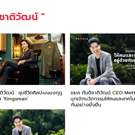
ชาติวัฒน์
"
ิวัฒน์ : ชุบชีวิตศิลปะบนมงกุฎ
ขยล ตันติชาติวัฒน์ CEO Metth
ับ ‘Kingsman’
บุกเบิกนวัตกรรมให้คนและเทคโนโ
กันอย่างยั่งยืน