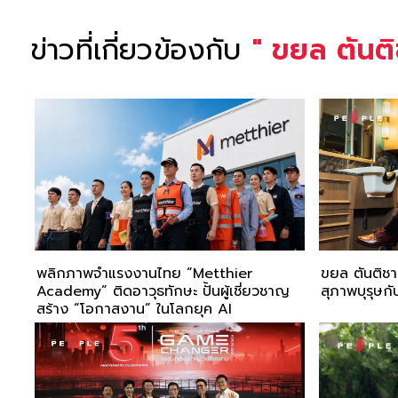
ข่าวที่เกี่ยวข้องกับ
"
ขยล ตันติ
พลิกภาพจำแรงงานไทย “Metthier
ขยล ตันติชาต
Academy” ติดอาวุธทักษะ ปั้นผู้เชี่ยวชาญ
สุภาพบุรุษก
สร้าง “โอกาสงาน” ในโลกยุค AI