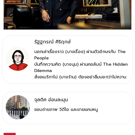
รัฐฐกรณ์ ศิริฤกษ์
บอกเล่าเรื่องราว (บางเรื่อง) ผ่านตัวอักษรกับ The
People
บันทึกความคิด (บางมุม) ผ่านคอลัมน์ The Hidden
Dilemma
สั่งอเมริกาโน่ (บางร้าน) ต้องอย่าลืมบอกว่าไม่หวาน
จุลดิศ อ่อนละมุน
ชอบถ่ายภาพ วิดีโอ และขายแคบหมู