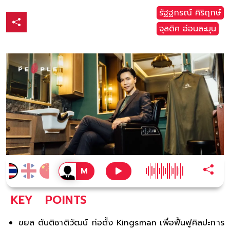
รัฐฐกรณ์ ศิริฤกษ์
จุลดิศ อ่อนละมุน
KEY
POINTS
ขยล ตันติชาติวัฒน์ ก่อตั้ง Kingsman เพื่อฟื้นฟูศิลปะการ