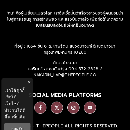
'คน' คือผู้เปลี่ยนแปลงโลก เราจึงเชื่อมั่นว่าเรื่องราวของผู้คนย่อมนำ
ไปสู่การเรียนรู้ การสร้างพลัง และแรงบันดาลใจ เพื่อก่อให้เกิดความ
เปลี่ยนแปลงอันยิ่งใหญ่ในอนาคต
ที่อยู่ : 1854 ชั้น 6 ถ. เทพรัตน แขวงบางนาใต้ เขตบางนา
กรุงเทพมหานคร 10260
ติดต่อโฆษณา
นครินทร์ ลาภอนันด์รุ่ง
094 572 2828 /
NAKARIN_LAR@THEPEOPLE.CO
×
เราใช้คุกกี้
SOCIAL MEDIA PLATFORMS
เพื่อให้
เว็บไซต์
ทำงานได้ดี
ขึ้น
เพิ่มเติม
Ⓒ 2026 -
THEPEOPLE
ALL RIGHTS RESERVED.
ยอมรับ