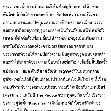
ช่องว่างตรงนี้กลายเป็นแรงผลักดันสำคัญที่บ่มเพาะให้ ‘
ขยล
ตันติชาติวัฒน์
’ อยากจะหยิบเอาศิลปะแห่งบาร์เบอร์ในการ
ออกแบบทรงผมมาปัดฝุ่นและผนวกเข้ากับความละเมียดบรรจง
และรสชาติของสุภาพบุรุษจนกลายเป็นร้านตัดผมหน้าใหม่ที่ตัว
เขาเองตั้งใจก่อตั้งเพื่อเปลี่ยนให้การตัดผมที่มุ่งเน้นเพียงความ
กระชับฉับไวชะลอลงด้วยความละเอียดละออ รสชาติ และ
บรรยากาศที่ชวนให้หวนนึกถึงความเป็นสุภาพบุรุษแบบคลาสสิก
และทำให้รสชาติของความเป็นบาร์เบอร์กลับมาเข้มข้นขึ้นอีกครั้ง
แม้ชื่อของ ‘
ขยล ตันติชาติวัฒน์
’ จะถูกจดจำในบทบาทสาย
ธุรกิจ–เทคโนโลยี ผู้ขับเคลื่อนโปรเจกต์และไอเดียใหม่ ๆ ที่เชื่อม
งานบริหารกับการออกแบบประสบการณ์ชีวิตเมืองกับ ‘
เมทเธียร์
’
(Metthier) แต่วันนี้ The People จะมาพูดคุยกับเขาในเรื่องราว
ของการผู้ก่อตั้ง ‘
Kingsman
’ (คิงส์แมน) ที่ตั้งใจชุบชีวิตศิลปะ
บาร์เบอร์ให้เป็น ‘
The Gentlemen’s Club
’ พื้นที่ที่ผสมความ