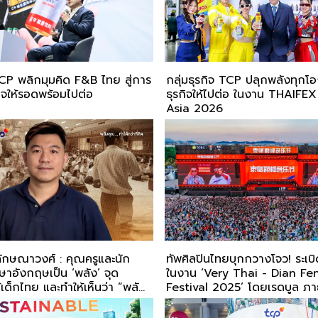
 TCP พลิกมุมคิด F&B ไทย สู่การ
กลุ่มธุรกิจ TCP ปลุกพลังทุก
จให้รอดพร้อมไปต่อ
ธุรกิจให้ไปต่อ ในงาน THAIF
Asia 2026
ลักษณาวงศ์ : คุณครูและนัก
ทัพศิลปินไทยบุกกวางโจว! ระเบิด
ภาษาอังกฤษเป็น ‘พลัง’ จุด
ในงาน ‘Very Thai - Dian Fe
เด็กไทย และทำให้เห็นว่า “พลัง
Festival 2025’ โดยเรดบูล ภายใต้กลุ่ม
่าที่คิด”
ธุรกิจ TCP