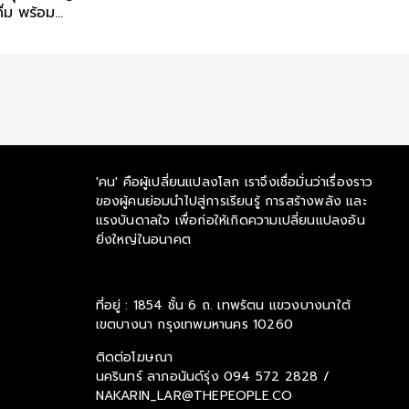
ื่ม พร้อม
ะต่างประเทศ
'คน' คือผู้เปลี่ยนแปลงโลก เราจึงเชื่อมั่นว่าเรื่องราว
ของผู้คนย่อมนำไปสู่การเรียนรู้ การสร้างพลัง และ
แรงบันดาลใจ เพื่อก่อให้เกิดความเปลี่ยนแปลงอัน
ยิ่งใหญ่ในอนาคต
ที่อยู่ : 1854 ชั้น 6 ถ. เทพรัตน แขวงบางนาใต้
เขตบางนา กรุงเทพมหานคร 10260
ติดต่อโฆษณา
นครินทร์ ลาภอนันด์รุ่ง
094 572 2828 /
NAKARIN_LAR@THEPEOPLE.CO