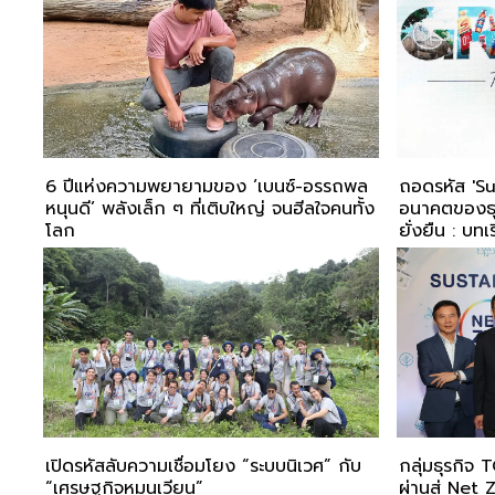
6 ปีแห่งความพยายามของ ‘เบนซ์-อรรถพล
ถอดรหัส 'Su
หนุนดี’ พลังเล็ก ๆ ที่เติบใหญ่ จนฮีลใจคนทั้ง
อนาคตของธุ
โลก
ยั่งยืน : บ
Sustainabi
เปิดรหัสลับความเชื่อมโยง “ระบบนิเวศ” กับ
กลุ่มธุรกิจ 
“เศรษฐกิจหมุนเวียน”
ผ่านสู่ Net 