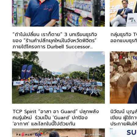
“ถ้าไม่เปลี่ยน เราก็ตาย” 3 บทเรียนธุรกิจ
กลุ่มธุรกิจ
ของ “ร้านค้าปลีกยุคใหม่ในจังหวัดพิจิตร”
ออกแบบธุรกิ
ภายใต้โครงการ Durbell Successor
Program ปลุกพลังผู้ประกอบการให้ไปต่อ
TCP Spirit “อาสา อา Guard” ปลุกพลัง
นิวัฒน์ บุญ
คนรุ่นใหม่ ร่วมเป็น ‘Guard’ ปกป้อง
เขียน ผู้ใช้
‘อากาศ’ และโลกใบนี้ไปด้วยกัน
ประกายฝันให้
คุณ… ทำได้กว