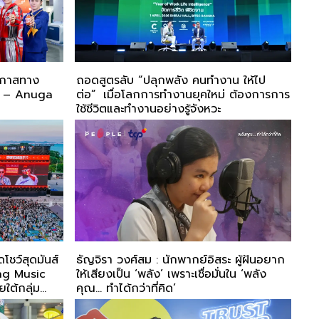
โอกาสทาง
ถอดสูตรลับ “ปลุกพลัง คนทำงาน ให้ไป
EX – Anuga
ต่อ” เมื่อโลกการทำงานยุคใหม่ ต้องการการ
ใช้ชีวิตและทำงานอย่างรู้จังหวะ
โชว์สุดมันส์
ธัญจิรา วงศ์สม : นักพากย์อิสระ ผู้ฝันอยาก
ng Music
ให้เสียงเป็น ‘พลัง’ เพราะเชื่อมั่นใน ‘พลัง
คุณ… ทำได้กว่าที่คิด’