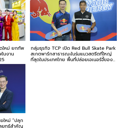
าดใหม่ ยกทัพ
กลุ่มธุรกิจ TCP เปิด Red Bull Skate Park
พในงาน
สเกตพาร์กสาธารณะในร่มแนวสตรีตที่ใหญ่
25
ที่สุดในประเทศไทย พื้นที่ปล่อยเอเนอร์จี้ของ
คนรุ่นใหม่ไลฟ์สไตล์แอ็กทิฟ
ยใหม่ “ปลุก
กลยุทธ์สำคัญ