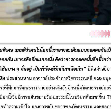
บพิเศษ
สมมติว่าคนในโลกนี้เขาอาจจะเดินแบบกอดคอกันเป็น
อกัน เขาจะคิดอีกแบบหนึ่ง คิดว่าการกอดคอนั้นลึกซึ้งกว่าเพื
เส้นบาง ๆ คั่นอยู่ เป็นพี่น้องที่รักกันเหลือเกิน”
นี่คือคำอธิบ
นัย
ประสานนาม
อาจารย์ประจำภาควิชาวรรณคดี คณะมนุษ
ย์ที่ศึกษาวัฒนธรรมวายอย่างจริงจัง อีกหนึ่งวัฒนธรรมย่อยที
ี่ปีมานี้เริ่มมีการขยับขยายวัฒนธรรมนี้ในบริบทสื่อมากขึ้น
T
เพื่อทำความเข้าใจ มองการขยับขยายของวัฒนธรรม และตอกย