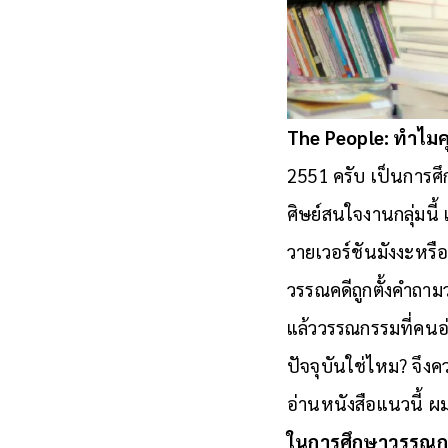
The People: ทำไม
2551 ครับ เป็นการศึ
ศิษย์สนใจงานกลุ่มนี
วายเวอร์ชันมังงะหรื
วรรณคดีถูกตั้งคำถาม
แล้ววรรณกรรมที่คนอ
ปัจจุบันใช่ไหม? จึง
อ่านหนังสือแนวนี้ ผมก
ในการศึกษาวรรณก