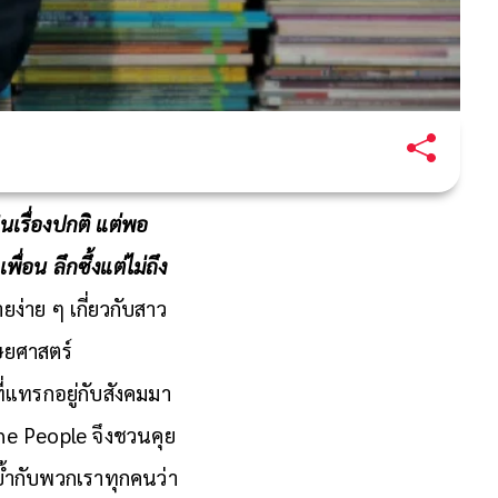
เรื่องปกติ แต่พอ
่อน ลึกซึ้งแต่ไม่ถึง
ายง่าย ๆ เกี่ยวกับสาว
ยศาสตร์
่แทรกอยู่กับสังคมมา
he People จึงชวนคุย
้ำกับพวกเราทุกคนว่า