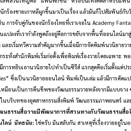
สพส่วนใหญ่คือ “แฟนฟิกชัน” หรือบันเทิงคดีสำหรับแฟน ซึ
ักร้องชายเกาหลีผูกขึ้นมาเป็นเรื่อง แล้วมันก็ไปสัมพันธ์ก
่น การจับคู่กันของนักร้องไทยที่เราเจอใน Academy Fanta
นแปลงที่เรากำลังพูดถึงอยู่คือการขยับจากพื้นที่ออนไลน์มา
และเริ่มทวีความสำคัญมากขึ้นเมื่อมีการจัดพิมพ์นวนิยายวา
ระทั่งสำนักพิมพ์เริ่มก่อตั้งเพื่อพิมพ์เรื่องวายโดยเฉพาะ
พอ
็มีการหยิบเอานวนิยายไปทำเป็นซีรีส์ แรกสุดคือเริ่มตั้งแต่
es” ซึ่งเป็นนวนิยายออนไลน์ พิมพ์เป็นเล่ม แล้วมีการดัดแปล
นเหมือนเป็นการคืนชีพของวัฒนธรรมวายหลังจากมีแบบจาง 
้งในบริบทของอุตสาหกรรมสิ่งพิมพ์ วัฒนธรรมภาพยนตร์ และซ
ัฒนธรรมสื่อ
วายมีพัฒนาการที่สวนทางกับวัฒนธรรมสื่ออื่น 
นไลน์
นัทธนัย:
ใช่ครับ มันสลับกัน สาเหตุที่เรื่องวายอยู่