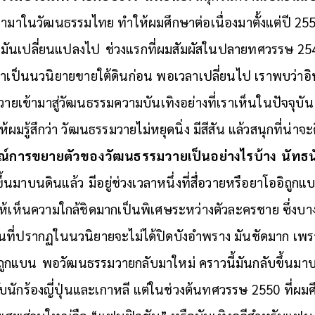
ามาในวัฒนธรรมไทย ทำให้ผมศึกษาต่อเนื่องมาตั้งแต่ปี 255
งมันเปลี่ยนแปลงไป
ช่วงแรกที่ผมสัมผัสในปลายทศวรรษ 25
เป็นนวนิยายขายใต้ดินก่อน พอเวลาเปลี่ยนไป เราพบว่าอิ
่งวายเข้ามาสู่วัฒนธรรมความบันเทิงอย่างที่เราเห็นในปัจจุบ
ให้ผมรู้สึกว่า วัฒนธรรมวายไม่หยุดนิ่ง มีสีสัน แล้วสนุกที่น่าจ
์การขยายตัวของวัฒนธรรมวายเป็นอย่างไรบ้าง
นัทธน
ขึ้นมาบนดินแล้ว
มีอยู่ช่วงเวลาหนึ่งที่สื่อวายหรือยาโออิถูก
ห้เห็นความใกล้ชิดมากเป็นพิเศษระหว่างตัวละครชาย ซึ่งบา
ฟซีนที่ปรากฏในนวนิยายจะไม่ได้ปิดบังอำพราง มันชัดมาก เพร
้ถูกแบน
พอวัฒนธรรมวายกลับมาใหม่ คราวนี้มันกลับขึ้นมา
ับนักร้องญี่ปุ่นและเกาหลี แต่ในช่วงต้นทศวรรษ 2550 ที่ผม