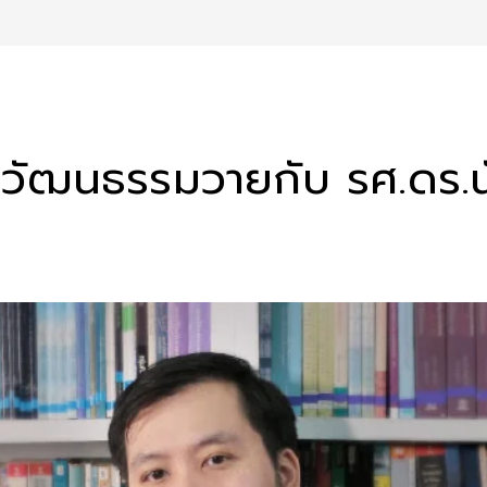
วัฒนธรรมวายกับ รศ.ดร.น