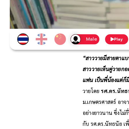
Play
“สาววายมีสายตาแบ
สาววายเห็นคู่วายกอดค
แฟน เป็นพี่น้องแต่ก็มี
วายโดย
รศ.ดร.นัทธ
ม.เกษตรศาสตร์ อาจาร
อย่างยาวนาน ซึ่งไม่ก
กับ รศ.ดร.นัทธนัย 