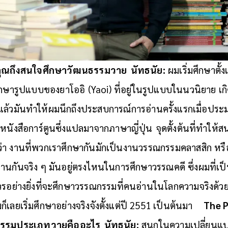
คุณถึงสนใจศึกษาวัฒนธรรมวาย
นัทธนัย
:
ผมเริ่มศึกษาตั้
กษารูปแบบของยาโออิ (Yaoi) ที่อยู่ในรูปแบบในนวนิยาย เก
้ แล้วมันทำให้ผมนึกถึงประสบการณ์การอ่านครั้งแรกเมื่อปร
อหนังสือการ์ตูนซึ่งแปลมาจากภาษาญี่ปุ่น
จุดตั้งต้นที่ทำให้ส
ว่า งานที่พวกเราศึกษากันมักเป็นงานวรรณกรรมคลาสสิก หรื
่านกันจริง ๆ มันอยู่ตรงไหนในการศึกษาวรรณคดี ซึ่งผมที่
ควรอย่างยิ่งที่จะศึกษาวรรณกรรมที่คนอ่านในโลกความจริงด้ว
็เลยเริ่มศึกษาอย่างจริงจังตั้งแต่ปี 2551 เป็นต้นมา
The P
รรมประเภทวายคืออะไร
นัทธนัย
:
สนุกในความเปลี่ยนแปลงท