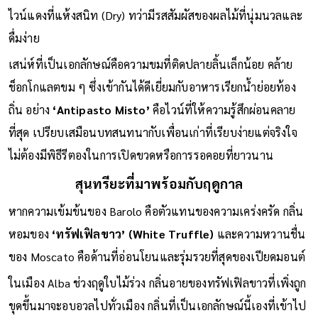
ไวน์แดงที่แห้งสนิท (Dry) ทว่ามีรสสัมผัสของผลไม้ที่นุ่มนวลและ
ดื่มง่าย
เสน่ห์ที่เป็นเอกลักษณ์คือความขมที่ติดปลายลิ้นเล็กน้อย คล้าย
ช็อกโกแลตขม ๆ ซึ่งเข้ากันได้ดีเยี่ยมกับอาหารเรียกน้ำย่อยท้อง
ถิ่น อย่าง
‘Antipasto Misto’
คือไวน์ที่ให้ความรู้สึกผ่อนคลาย
ที่สุด เปรียบเสมือนบทสนทนากับเพื่อนเก่าที่เรียบง่ายแต่จริงใจ
ไม่ต้องมีพิธีรีตองในการเปิดขวดหรือการรอคอยที่ยาวนาน
สุนทรียะที่มาพร้อมกับฤดูกาล
หากความเข้มข้นของ Barolo คือตัวแทนของความเคร่งครัด กลิ่น
หอมของ
‘ทรัฟเฟิลขาว’ (White Truffle)
และความหวานชื่น
ของ Moscato คือด้านที่อ่อนโยนและรุ่มรวยที่สุดของเปียดมอนต์
ในเมือง Alba ช่วงฤดูใบไม้ร่วง กลิ่นอายของทรัฟเฟิลขาวที่เพิ่งถูก
ขุดขึ้นมาจะอบอวลไปทั่วเมือง กลิ่นที่เป็นเอกลักษณ์นี้เองที่เข้าไป