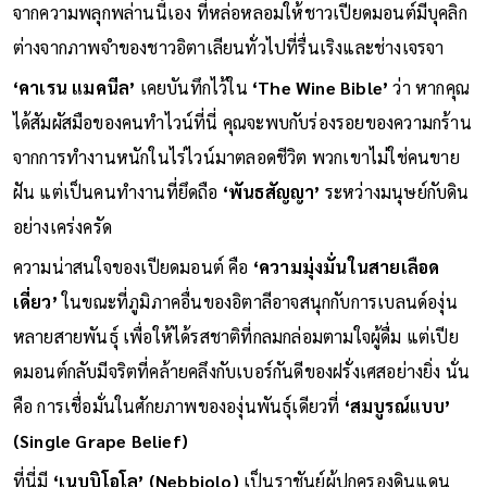
จากความพลุกพล่านนี้เอง ที่หล่อหลอมให้ชาวเปียดมอนต์มีบุคลิก
ต่างจากภาพจำของชาวอิตาเลียนทั่วไปที่รื่นเริงและช่างเจรจา
‘คาเรน แมคนีล’
เคยบันทึกไว้ใน
‘The Wine Bible’
ว่า หากคุณ
ได้สัมผัสมือของคนทำไวน์ที่นี่ คุณจะพบกับร่องรอยของความกร้าน
จากการทำงานหนักในไร่ไวน์มาตลอดชีวิต พวกเขาไม่ใช่คนขาย
ฝัน แต่เป็นคนทำงานที่ยึดถือ
‘พันธสัญญา’
ระหว่างมนุษย์กับดิน
อย่างเคร่งครัด
ความน่าสนใจของเปียดมอนต์ คือ
‘ความมุ่งมั่นในสายเลือด
เดี่ยว’
ในขณะที่ภูมิภาคอื่นของอิตาลีอาจสนุกกับการเบลนด์องุ่น
หลายสายพันธุ์ เพื่อให้ได้รสชาติที่กลมกล่อมตามใจผู้ดื่ม แต่เปีย
ดมอนต์กลับมีจริตที่คล้ายคลึงกับเบอร์กันดีของฝรั่งเศสอย่างยิ่ง นั่น
คือ การเชื่อมั่นในศักยภาพขององุ่นพันธุ์เดียวที่
‘สมบูรณ์แบบ’
(Single Grape Belief)
ที่นี่มี
‘เนบบิโอโล’ (Nebbiolo)
เป็นราชันย์ผู้ปกครองดินแดน