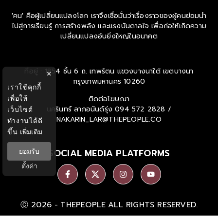
'คน' คือผู้เปลี่ยนแปลงโลก เราจึงเชื่อมั่นว่าเรื่องราวของผู้คนย่อมนำ
ไปสู่การเรียนรู้ การสร้างพลัง และแรงบันดาลใจ เพื่อก่อให้เกิดความ
เปลี่ยนแปลงอันยิ่งใหญ่ในอนาคต
ที่อยู่ : 1854 ชั้น 6 ถ. เทพรัตน แขวงบางนาใต้ เขตบางนา
×
กรุงเทพมหานคร 10260
เราใช้คุกกี้
เพื่อให้
ติดต่อโฆษณา
นครินทร์ ลาภอนันด์รุ่ง
094 572 2828 /
เว็บไซต์
NAKARIN_LAR@THEPEOPLE.CO
ทำงานได้ดี
ขึ้น
เพิ่มเติม
SOCIAL MEDIA PLATFORMS
ยอมรับ
ตั้งค่า
Ⓒ 2026 -
THEPEOPLE
ALL RIGHTS RESERVED.