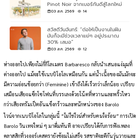
Pinot Noir จากเบอร์กันดีสู่โลกใหม่
03 ส.ค. 2569
14
สวัสดีวันจันทร์: “ต่อให้เป็นงานในฝัน
มันก็จะมีช่วงเวลาแย่ๆ อยู่ประมาณ
30% เสมอ”
03 ส.ค. 2569
12
ห่างออกไปเพียงไม่กี่กิโลเมตร Barbaresco กลับนำเสนอแง่มุมที่
ต่างออกไป แม้จะใช้เนบบิโอโลเหมือนกัน แต่น้ำเนื้อของมันมักจะ
มีความอ่อนช้อยกว่า (Feminine) เข้าถึงได้เร็วกว่าเล็กน้อย เปรียบ
เสมือนเสียงแซ็กโซโฟนที่บรรเลงด้วยโน้ตที่หวานและพริ้วไหว
กว่าเสียงทรัมเป็ตอันแข็งกร้าวและหนักหน่วงของ Barolo
ไวน์จากเนบบิโอโลในกลุ่มนี้
“ไม่ใช่ไวน์สำหรับคนใจร้อน”
การเปิด
Barolo วินเทจใหม่ ๆ มาดื่มทันที อาจเปรียบได้กับการฟังเพลง
คลาสสิกที่วงออร์เคสตรายังซ้อมไม่เสร็จ รสชาติจะตีกันวุ่นวายและ