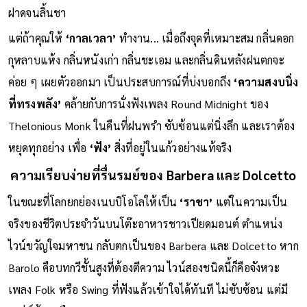
ฝาดจนลิ้นชา
แต่ถ้าคุณให้
‘กาลเวลา’
ทำงาน... เมื่อถึงจุดที่เหมาะสม กลิ่นดอก
กุหลาบแห้ง กลิ่นหนังเก่า กลิ่นชะเอม และกลิ่นดินหลังฝนตกจะ
ค่อย ๆ เผยตัวออกมา เป็นประสบการณ์ที่บ่งบอกถึง
‘ความสงบนิ่ง
ที่ทรงพลัง’
คล้ายกับการนั่งฟังเพลง Round Midnight ของ
Thelonious Monk ในคืนที่ฝนพรำ ซับซ้อนแต่นิ่งลึก และเราต้อง
หยุดทุกอย่าง เพื่อ
‘ฟัง’
สิ่งที่อยู่ในแก้วอย่างแท้จริง
ความเรียบง่ายที่รื่นรมย์ของ Barbera และ Dolcetto
ในขณะที่โลกยกย่องเนบบิโอโลให้เป็น
‘ราชา’
แต่ในความเป็น
จริงของชีวิตประจำวันบนโต๊ะอาหารชาวเปียดมอนต์ ตำแหน่ง
ไวน์ขวัญใจมหาชน กลับตกเป็นของ Barbera และ Dolcetto หาก
Barolo คือบทกวีชั้นสูงที่ต้องตีความ ไวน์สองชนิดนี้ก็คือจังหวะ
เพลง Folk หรือ Swing ที่ฟังแล้วเข้าใจได้ทันที ไม่ซับซ้อน แต่มี