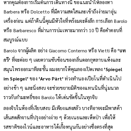
หากคุณต้องการเริ่มต้นการเดินทางนี้ ขอแนะนำให้ลองหา
Barbera หรือ Dolcetto ที่มีความสดใสและเข้าถึงง่ายมาอุ่น
เครื่องก่อน แต่ถ้าคืนนี้คุณมีหัวใจที่พร้อมจะดิ่งลึก การเลือก Barolo
หรือ Barbaresco ที่ผ่านการบ่มเพาะมากกว่า 10 ปี คือคำตอบที่
สมบูรณ์แบบ
Barolo จากผู้ผลิต อย่าง Giacomo Conterno หรือ Vietti คือ
‘บท
กวี’
ที่จะค่อย ๆ เผยความซับซ้อนของกลิ่นดอกกุหลาบแห้งและ
สมุนไพรออกมาทีละชั้น ผมอยากให้คุณลองเปิดเพลง
‘Spiegel
im Spiegel’
ของ
‘Arvo Pärt’
ท่วงทำนองเปียโนที่ดำเนินไป
อย่างช้า ๆ และนิ่งสงบ จะช่วยขยายมิติของแทนนินที่นุ่มนวล
ราวกับกำมะหยี่ของ Barolo ให้เด่นชัดขึ้นในทุกจิบ
ลองจิบในห้องที่เงียบสงบ มีเพียงแสงสลัว บางทีอาจจะมีพาสต้า
เส้นสดสักจานที่ปรุงอย่างง่าย ๆ ด้วยเนยและเห็ดป่า เพื่อให้
รสชาติของไวน์และอาหารได้เกื้อหนุนกันอย่างซื่อตรงที่สุด