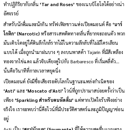
ทำปฏิกิริยากับกลิ่น
‘Tar and Roses’
ของเนบบิโอโลได้อย่างน่า
อัศจรรย์
สำหรับนักดื่มและนักกิน ทรัฟเฟิลขาวแห่งเปียดมอนต์ คือ
‘นาร์
โกติก’ (Narcotic)
หรือสารเสพติดทางกลิ่นที่ยากจะถอนตัว พวก
มันเติบโตอยู่ใต้ดินลึกใกล้รากไม้ในความลึกลับที่ไม่มีใครเลียน
แบบได้ เมื่อถูกนำมาฝนบาง ๆ ลงบนพาสต้า Tajarin ที่มีสีเหลือง
ทองจากไข่แดง แล้วจิบเคียงคู่ไปกับ Barbaresco ที่เริ่มคลี่ตัว...
นั่นคือวินาทีที่กาลเวลาหยุดนิ่ง
เปียดมอนต์ ยังมีชื่อเสียงระดับโลกในฐานะแหล่งกำเนิดของ
‘Asti’
และ
‘Moscato d'Asti’
ไวน์ที่ถูกปรามาสบ่อยครั้งว่าเป็น
เพียง
‘Sparkling สำหรับคนหัดดื่ม’
แต่หากเปิดใจรับฟังอย่าง
จริงใจ เราจะพบว่านี่คือไวน์ที่มีประวัติศาสตร์และภูมิปัญญาซ่อน
อยู่
Asti เป็น
‘สะปูมันเต’ (Spumante)
ที่ให้ความสดชื่นแบบตรง