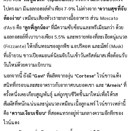
ไปตรงมา มีแอลกอฮอล์ต่ำเพียง 7-9% ไม่ต่างจาก
‘ความสุขที่จับ
ต้องง่าย’
เหมือนเสียงหัวเราะกลางมื้ออาหาร ส่วน Moscato
d'Asti คือ
‘ลูกพี่ลูกน้อง’
ที่มีความซับซ้อนและพรีเมียมกว่า ด้วย
แอลกอฮอล์ที่เบาบางเพียง 5.5% และพรายฟองที่ละเอียดนุ่มนวล
(Frizzante) ให้กลิ่นหอมของลูกพีช แอปริคอต และมัสก์ (Musk)
ที่เย้ายวน ชาวเปียดมอนต์นิยมจิบในเช้าวันคริสต์มาสเพื่อต้อนรับ
วันใหม่ด้วยความเบิกบาน
นอกจากนี้ ยังมี
‘Gavi’
ที่ผลิตจากองุ่น
‘Cortese’
ไวน์ขาวแห้ง
สนิทที่กรอบและสะอาดราวกับอากาศบนยอดเขา และ
‘Arneis’
ที่
ครั้งหนึ่งเคยเกือบสูญพันธุ์ แต่ถูกชุบชีวิตขึ้นมาใหม่เพื่อให้รส
สัมผัสที่หนักแน่นและนุ่มนวลเหมือนเนื้อลูกแพร์ ไวน์ขาวเหล่านี้
คือ
‘ความเงียบเชียบ’
ที่สอดแทรกอยู่ท่ามกลางความอึกทึกของ
ไวน์แดง