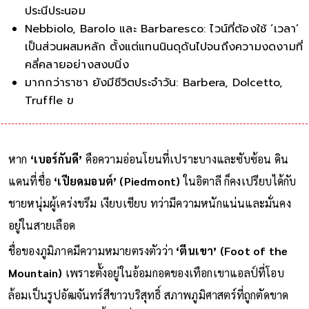
ประนีประนอม
Nebbiolo, Barolo และ Barbaresco: ไวน์ที่ต้องใช้ ‘เวลา’
เป็นส่วนผสมหลัก ตั้งแต่แทนนินดุดันไปจนถึงความงดงามที่
คลี่คลายอย่างสงบนิ่ง
มากกว่าราชา ยังมีชีวิตประจำวัน: Barbera, Dolcetto,
Truffle ขาว และ Moscato คืออีกด้าน
หาก
‘เบอร์กันดี’
คือความอ่อนโยนที่เปราะบางและซับซ้อน ดิน
แดนที่ชื่อ
‘เปียดมอนต์’ (Piedmont)
ในอิตาลี ก็คงเปรียบได้กับ
ชายหนุ่มผู้เคร่งขรึม เงียบเชียบ ทว่ามีความหนักแน่นและมั่นคง
อยู่ในสายเลือด
ชื่อของภูมิภาคมีความหมายตรงตัวว่า
‘ตีนเขา’ (Foot of the
Mountain)
เพราะตั้งอยู่ในอ้อมกอดของเทือกเขาแอลป์ที่โอบ
ล้อมเป็นรูปอัฒจันทร์สีขาวบริสุทธิ์ สภาพภูมิศาสตร์ที่ถูกตัดขาด