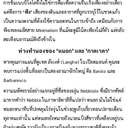
การชิมเนบบิโอโลจึงไม่ใช่การดื่มเพื่อความรื่นเริงเพียงอย่างเดียว
แต่คือการ
‘ฟัง’
เสียงของดินและอากาศที่ถูกบรรจุไว้ในขวดแก้ว
เป็นความงดงามที่ต้องใช้ความอดทนในการเข้าถึง เหมือนกับการ
ฟังเพลงแจ๊สสาย Minimalism ที่แม้จะดูมีโน้ตเพียงไม่กี่ตัว แต่กลับ
สะเทือนอารมณ์ลึกถึงข้างใน
ท่วงทำนองของ ‘หมอก’ และ ‘กาลเวลา’
หากคุณกางแผนที่ดูเขต ลังเงห์ (Langhe) ในเปียดมอนต์ คุณจะ
พบการแบ่งพื้นที่ออกเป็นสองอาณาจักรใหญ่ คือ Barolo และ
Barbaresco
ความมหัศจรรย์อย่างแรกอยู่ที่ชื่อขององุ่น Nebbiolo ซึ่งมีรากศัพท์
มาจากคำว่า Nebbia ในภาษาอิตาลีที่แปลว่า หมอก มันไม่ใช่แค่
หมอกหนาทึบที่ปกคลุมไร่องุ่นในช่วงฤดูเก็บเกี่ยวตอนปลายเดือน
ตุลาคมเท่านั้น แต่หมอกยังหมายถึงนวลแป้งสีขาวที่เคลือบอยู่บน
ผิวองุ่นสุกจัด ราวกับเป็นเกราะป้องกันทางธรรมชาติที่พระเจ้า