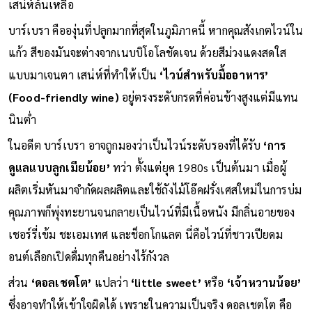
เสน่ห์ล้นเหลือ
บาร์เบรา คือองุ่นที่ปลูกมากที่สุดในภูมิภาคนี้ หากคุณสังเกตไวน์ใน
แก้ว สีของมันจะต่างจากเนบบิโอโลชัดเจน ด้วยสีม่วงแดงสดใส
แบบมาเจนตา เสน่ห์ที่ทำให้เป็น
‘ไวน์สำหรับมื้ออาหาร’
(Food-friendly wine)
อยู่ตรงระดับกรดที่ค่อนข้างสูงแต่มีแทน
นินต่ำ
ในอดีต บาร์เบรา อาจถูกมองว่าเป็นไวน์ระดับรองที่ได้รับ
‘การ
ดูแลแบบลูกเมียน้อย’
ทว่า ตั้งแต่ยุค 1980s เป็นต้นมา เมื่อผู้
ผลิตเริ่มหันมาจำกัดผลผลิตและใช้ถังไม้โอ๊คฝรั่งเศสใหม่ในการบ่ม
คุณภาพก็พุ่งทะยานจนกลายเป็นไวน์ที่มีเนื้อหนัง มีกลิ่นอายของ
เชอร์รี่เข้ม ชะเอมเทศ และช็อกโกแลต นี่คือไวน์ที่ชาวเปียดม
อนต์เลือกเปิดดื่มทุกคืนอย่างไร้กังวล
ส่วน
‘ดอลเชตโต’
แปลว่า
‘little sweet’
หรือ
‘เจ้าหวานน้อย’
ซึ่งอาจทำให้เข้าใจผิดได้ เพราะในความเป็นจริง ดอลเชตโต คือ