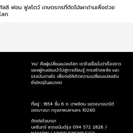
คัลลี ฟอน ฟูลโตว์ เกษตรกรที่ตัดไม้เผาถ่านเพื่อช่วย
โลก
'คน' คือผู้เปลี่ยนแปลงโลก เราจึงเชื่อมั่นว่าเรื่องราว
ของผู้คนย่อมนำไปสู่การเรียนรู้ การสร้างพลัง และ
แรงบันดาลใจ เพื่อก่อให้เกิดความเปลี่ยนแปลงอัน
ยิ่งใหญ่ในอนาคต
ที่อยู่ : 1854 ชั้น 6 ถ. เทพรัตน แขวงบางนาใต้
เขตบางนา กรุงเทพมหานคร 10260
ติดต่อโฆษณา
นครินทร์ ลาภอนันด์รุ่ง
094 572 2828 /