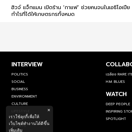
ฮิวจ์ แจ็กแมน เปิดร้าน ‘กาแฟ’ ช่วยคนจนในเอธิโอเปีย
กำไรที่ได้ให้เกษตรกรทั้งหมด
INTERVIEW
COLLAB
POLITICS
เฉลียง RARE I
SOCIAL
H.M. BLUES
BUSINESS
WATCH
ENVIRONMENT
CULTURE
DEEP PEOPLE
×
LIFESTYLE
INSPIRING STO
เราใช้คุกกี้เพื่อให้
HISTORY
SPOTLIGHT
เว็บไซต์ทำงานได้ดีขึ้น
SPORTS
เพิ่มเติม