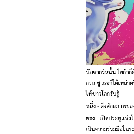
นับจากวันนั้น ไทก้าก
กวน ซู เธอก็ได้เหล่
ให้ชาวโลกรับรู้
หนึ่ง
- ดึงศักยภาพของค
สอง
- เปิดประตูแห่งโ