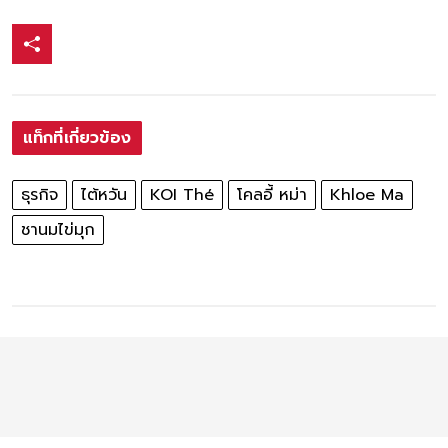
แท็กที่เกี่ยวข้อง
ธุรกิจ
ไต้หวัน
KOI Thé
โคลอี้ หม่า
Khloe Ma
ชานมไข่มุก