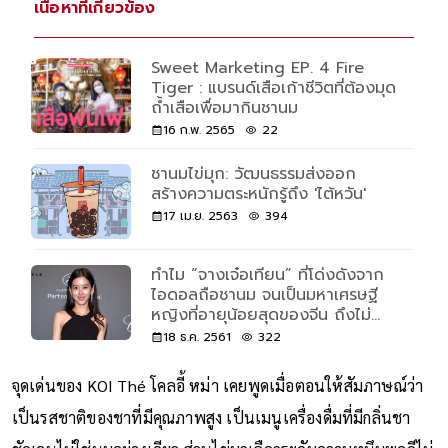
เนื้อหาที่เกี่ยวข้อง
Sweet Marketing EP. 4 Fire
Tiger : แบรนด์เสือเก้าชีวิตที่ต้องมุด
ถ้ำเสือเพื่อมากินชานม
16 ก.พ. 2565
22
ชานมไข่มุก: วัฒนธรรมส่งออก
สร้างความตระหนักรู้ถึง 'ไต้หวัน'
17 เม.ย. 2563
394
ทำไม “จางเจ๋อเทียน” ที่โด่งดังจาก
ไอดอลถือชานม จนเป็นมหาเศรษฐี
หญิงที่อายุน้อยสุดของจีน ถึงไม่
ชอบให้ใครเรียกว่า “น้องชานม”
18 ธ.ค. 2561
322
จุดเด่นของ KOI Thé โคลอี้ หม่า เคยพูดเมื่อตอนให้สัมภาษณ์ว่า
เป็นรสชาติของชาที่มีคุณภาพสูง เป็นเมนูเครื่องดื่มที่มีกลิ่นชา