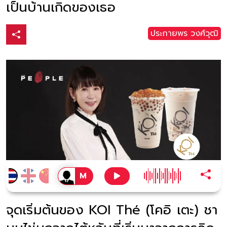
เป็นบ้านเกิดของเธอ
ประกายพร​ วงศ์​วุฒิ​
จุดเริ่มต้นของ KOI Thé (โคอิ เตะ) ชา