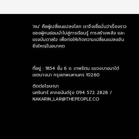
'คน' คือผู้เปลี่ยนแปลงโลก เราจึงเชื่อมั่นว่าเรื่องราว
ของผู้คนย่อมนำไปสู่การเรียนรู้ การสร้างพลัง และ
แรงบันดาลใจ เพื่อก่อให้เกิดความเปลี่ยนแปลงอัน
ยิ่งใหญ่ในอนาคต
ที่อยู่ : 1854 ชั้น 6 ถ. เทพรัตน แขวงบางนาใต้
เขตบางนา กรุงเทพมหานคร 10260
ติดต่อโฆษณา
นครินทร์ ลาภอนันด์รุ่ง
094 572 2828 /
NAKARIN_LAR@THEPEOPLE.CO