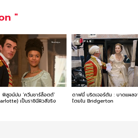
ton
"
ิสูจน์ปม ‘ควีนชาร์ล็อตต์’
ดาฟนี่ บริดเจอร์ตัน : บาดแผลจ
lotte) เป็นราชินีผิวสีจริง
ไตยใน Bridgerton