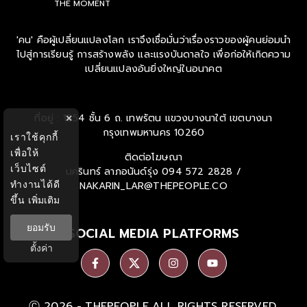
THE MOMENT
'คน' คือผู้เปลี่ยนแปลงโลก เราจึงเชื่อมั่นว่าเรื่องราวของผู้คนย่อมนำ
ไปสู่การเรียนรู้ การสร้างพลัง และแรงบันดาลใจ เพื่อก่อให้เกิดความ
เปลี่ยนแปลงอันยิ่งใหญ่ในอนาคต
ที่อยู่ : 1854 ชั้น 6 ถ. เทพรัตน แขวงบางนาใต้ เขตบางนา
×
กรุงเทพมหานคร 10260
เราใช้คุกกี้
เพื่อให้
ติดต่อโฆษณา
เว็บไซต์
นครินทร์ ลาภอนันด์รุ่ง
094 572 2828 /
ทำงานได้ดี
NAKARIN_LAR@THEPEOPLE.CO
ขึ้น
เพิ่มเติม
ยอมรับ
SOCIAL MEDIA PLATFORMS
ตั้งค่า
Ⓒ 2026 -
THEPEOPLE
ALL RIGHTS RESERVED.