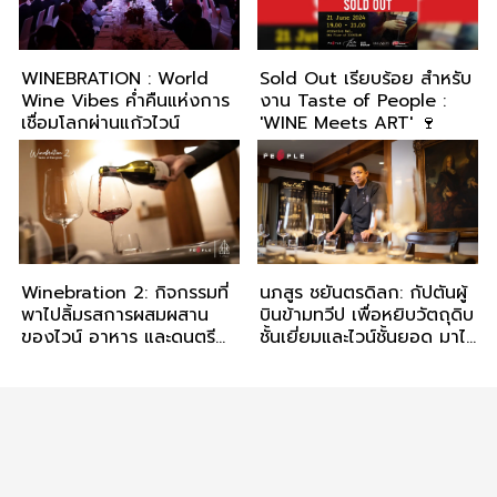
WINEBRATION : World
Sold Out เรียบร้อย สำหรับ
Wine Vibes ค่ำคืนแห่งการ
งาน Taste of People :
เชื่อมโลกผ่านแก้วไวน์
'WINE Meets ART' 🍷
Winebration 2: กิจกรรมที่
นภสูร ชยันตรดิลก: กัปตันผู้
พาไปลิ้มรสการผสมผสาน
บินข้ามทวีป เพื่อหยิบวัตถุดิบ
ของไวน์ อาหาร และดนตรี
ชั้นเยี่ยมและไวน์ชั้นยอด มาไว้
แจ๊ส
ในบ้านสไตล์อังกฤษทิวดอร์
ย่านวิภาวดี