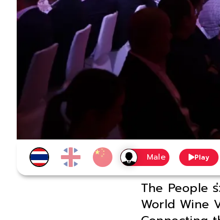
Play
The People ร
World Wine V