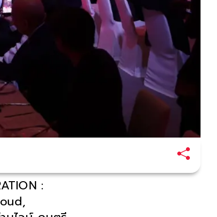
ATION :
loud,