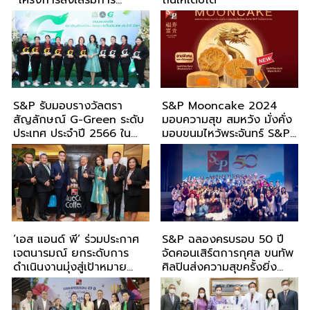
“โครงการส่งเสริมการ
ถิ่นให้เติบโต
กำหนดเป้าหมายการปล่อย
ก๊าซเรือนกระจกของภาค
อุตสาหกรรมเพื่อมุ่งสู่ Net
Zero ด้วยวิธี Science
Based Target (ระยะที่ 2)”
S&P รับมอบรางวัลตรา
S&P Mooncake 2024
สัญลักษณ์ G-Green ระดับ
มอบความสุข สมหวัง มั่งคั่ง
ประเทศ ประจำปี 2566 ใน
มอบขนมไหว้พระจันทร์ S&P
ฐานะร้านอาหารที่เป็นมิตรต่อ
ในปีมังกรทอง
สิ่งแวดล้อม 11 แห่ง
‘เอส แอนด์ พี’ ร่วมประกาศ
S&P ฉลองครบรอบ 50 ปี
เจตนารมณ์ ยกระดับการ
จัดคอนเสิร์ตการกุศล ขนทัพ
ดำเนินงานมุ่งสู่เป้าหมาย
ศิลปินส่งความสุขครั้งยิ่ง
Thailand Net Zero 2065
ใหญ่
เนื่องในวันปลอดถุงพลาสติก
สากล