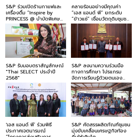
S&P ร่วมเปิดร้านกาแฟและ
คลายร้อนอย่างมีคุณค่า
เครื่องดื่ม “Inspire by
“เอส แอนด์ พี” ยกระดับ
PRINCESS @ บำบัดพิเศษ
“ข้าวแช่” เชื่อมวัตถุดิบชุมชน
กลาง” ต่อยอดการพัฒนา
สู่ทางเลือกสุขภาพและความ
ทักษะวิชาชีพผู้ต้องขัง สร้าง
ยั่งยืน
โอกาสคืนคนดีสู่สังคม
S&P รับมอบตราสัญลักษณ์
S&P ลงนามความร่วมมือ
"Thai SELECT ประจำปี
ทางการศึกษา โปรแกรม
2568"
จัดการเรียนรู้ด้วยตนเอง
ระบบทวิภาคี
'เอส แอนด์ พี’ ร่วมพิธี
S&P คัดสรรผลิตภัณฑ์ชุมชน
ประกาศเจตนารมณ์
มุ่งขับเคลื่อนเศรษฐกิจท้อง