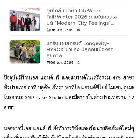
ยูนิโคล่ เปิดตัว LifeWear
Fall/Winter 2026 ภายใต้คอนเซ
ปต์ “Modern City Feelings”
สะท้อนความหลากหลายของผู้คนและ
06 ส.ค. 2569
การใช้ชีวิตผ่านเสื้อผ้าที่ตอบโจทย์ทุก
วัน
แกร็บ เผยเทรนด์ Longevity-
HYROX มาแรง ปลุกคนเมืองรัก
สุขภาพ
06 ส.ค. 2569
ปัจจุบันมีร้านเอส แอนด์ พี และแบรนด์ในเครือรวม 475 สาขา
ทั่วประเทศ อาทิ บลูคัพ ภัทรา พาทิโอ แกรนด์ซีไซด์ ไมเซน อุเมะ
โนะฮานะ SNP Cake Studio และมีสาขาในต่างประเทศรวม 12
สาขา
นอกจากนี้เอส แอนด์ พี ยังทำการวิจัยและพัฒนาผลิตภัณฑ์ใหม่ๆ