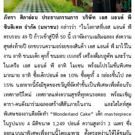
ภัทรา ศิลาอ่อน ประธานกรรมการ บริษัท เอส แอนด์ พี
ซินดิเคท จำกัด (มหาชน)
กล่าวว่า “ในโอกาสที่เอส แอนด์ พี
ครบรอบ 49 ปี ก้าวเข้าสู่ปีที่ 50 นี้ เราจัดงานเฉลิมฉลอง ส่งความ
สุขส่งท้ายปี ยกขบวนความอร่อยของสินค้า เอส แอนด์ พี มาไว้ใน
งาน อาทิ ขนมเค้ก คุกกี้ ขนมอบ เบเกอรี่ เครื่องดื่มบลูคัพ และร้าน
ในเครือ เอส แอนด์ พี อาทิ ไมเซน พร้อมโปรโมชั่นพิเศษ
มากมาย อาทิ ซื้อเค้กปอนด์ ลด 10% ซื้อคุกกี้ 4 กล่องขึ้นไป ลด
15% นอกจากนี้ยังมีชุดของขวัญที่จัดทำขึ้นเป็นพิเศษเพื่อต้อนรับ
เทศกาลปีใหม่ เทศกาลแห่งความสุขที่ทุกคนรอคอย พร้อมเชิญ
ดารา-คนดังมาร่วมฉลองสร้างสีสันภายในงาน และไฮไลท์สุด
พิเศษของงานคือจัดทำ “Wonderland Cake” เค้ก masterpiece
ในรูปแบบ 4 มิติขนาด 1,249 ปอนด์ ความสูงกว่า 2 เมตร ซึ่ง
ออกแบบมาพิเศษเพื่องานนี้โดยเฉพาะ ตั้งตระหง่านให้ได้ชมกัน