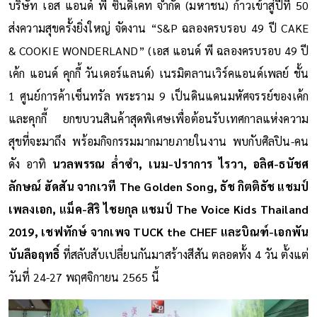
บริษัท เอส แอนด์ พี ซินดิเคท จำกัด (มหาชน) ก้าวเข้าสู่ปีที่ 50
ส่งความสุขครั้งยิ่งใหญ่ จัดงาน “S&P ฉลองครบรอบ 49 ปี CAKE
& COOKIE WONDERLAND” (เอส แอนด์ พี ฉลองครบรอบ 49 ปี
เค้ก แอนด์ คุกกี้ วันเดอร์แลนด์) เนรมิตลานเวิร์คแอนด์เพลย์ ชั้น
1 ศูนย์การค้าเซ็นทรัล พระราม 9 เป็นดินแดนมหัศจรรย์ของเค้ก
และคุกกี้ ยกขบวนสินค้าสุดพิเศษเพื่อต้อนรับเทศกาลแห่งความ
สุขที่จะมาถึง พร้อมกิจกรรมมากมายภายในงาน พบกับศิลปิน-คน
ดัง อาทิ
นวลพรรณ ล่ำซำ, เนม-ปราการ ไรวา, อลิศ-ธนัชศ
ลักษณ์ ฮัดสัน จากเวที The Golden Song, ธัช กิตติธัช แชมป์
เพลงเอก, แม็ค-สิริ ไชยกุล แชมป์ The Voice Kids Thailand
2019, เชฟทักษ์ จากเพจ TUCK the CHEF และบิณฑ์-เอกพัน
บันลือฤทธิ์
ที่สลับสับเปลี่ยนกันมาสร้างสีสัน ตลอดทั้ง 4 วัน ตั้งแต่
วันที่ 24-27 พฤศจิกายน 2565 นี้