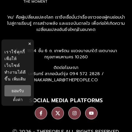
THE MOMENT
'คน' คือผู้เปลี่ยนแปลงโลก เราจึงเชื่อมั่นว่าเรื่องราวของผู้คนย่อมนำ
ไปสู่การเรียนรู้ การสร้างพลัง และแรงบันดาลใจ เพื่อก่อให้เกิดความ
เปลี่ยนแปลงอันยิ่งใหญ่ในอนาคต
×
ที่อยู่ : 1854 ชั้น 6 ถ. เทพรัตน แขวงบางนาใต้ เขตบางนา
เราใช้คุกกี้
กรุงเทพมหานคร 10260
เพื่อให้
เว็บไซต์
ติดต่อโฆษณา
ทำงานได้ดี
นครินทร์ ลาภอนันด์รุ่ง
094 572 2828 /
ขึ้น
เพิ่มเติม
NAKARIN_LAR@THEPEOPLE.CO
ยอมรับ
SOCIAL MEDIA PLATFORMS
ตั้งค่า
Ⓒ 2026 -
THEPEOPLE
ALL RIGHTS RESERVED.