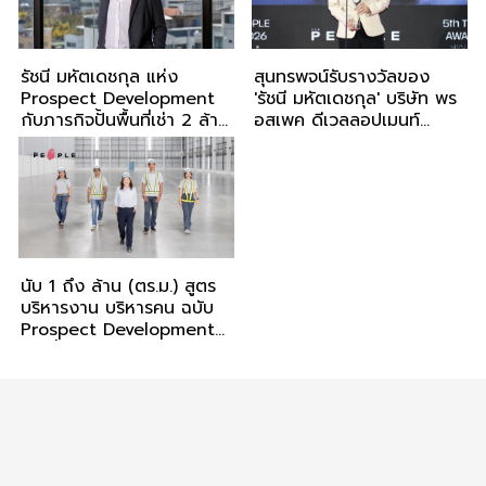
รัชนี มหัตเดชกุล แห่ง
สุนทรพจน์รับรางวัลของ
Prospect Development
'รัชนี มหัตเดชกุล' บริษัท พร
กับภารกิจปั้นพื้นที่เช่า 2 ล้าน
อสเพค ดีเวลลอปเมนท์
ตร.ม. ให้เป็น ‘บ้าน’ ของ
จำกัด ผู้รับรางวัล
ธุรกิจ และดูแลชุมชน สิ่ง
Corporate of the Year
แวดล้อมไปพร้อมกัน
จาก The People Awards
2026
นับ 1 ถึง ล้าน (ตร.ม.) สูตร
บริหารงาน บริหารคน ฉบับ
Prospect Development
ปลุกปั้นโครงการ BFTZ สู่
ผู้นำพื้นที่เช่าคลังสินค้าและ
โรงงาน เขต Free Zone