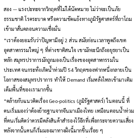
ที่ส่วนใหญ่มักพุ่งเป้าไปที่อยุธยา หรือนิคมอุตสาหกรรมเป็นหลัก
สอง — แรงปะทะจากวิกฤตที่ไม่ได้นัดหมาย ไม่ว่าจะเป็นภัย
ธรรมชาติ โรคระบาด หรือความขัดแย้งทางภูมิรัฐศาสตร์ที่ถาโถม
เข้ามาสั่นคลอนความเชื่อมั่น
“เราต้องยอมรับว่าปัญหามีอยู่ 2 ส่วน สมัยก่อนเวลาพูดถึงเขต
อุตสาหกรรมใหญ่ ๆ ที่ต่างชาติสนใจ เขามักจะนึกถึงอยุธยาเป็น
หลัก สมุทรปราการมักถูกมองเป็นเรื่องของอุตสาหกรรมใน
ประเทศ จนกระทั่งเกิดน้ำท่วมปี 54 วิกฤตของฟากหนึ่งกลายเป็น
โอกาสของสมุทรปราการ ทำให้ Demand เริ่มหลั่งไหลเข้ามาเติม
เต็มพื้นที่ของเรามากขึ้น
“คล้ายกับแนวคิดเรื่อง Geo-politics (ภูมิรัฐศาสตร์) ในตอนนี้ ที่
คนเริ่มมองว่าต้องย้ายฐานจากจีนมาเมืองไทย เหมือนตอนน้ำท่วม
ที่คนเริ่มคิดว่าควรมีคลังสินค้าสำรองไว้อีกที่เพื่อกระจายความเสี่ยง