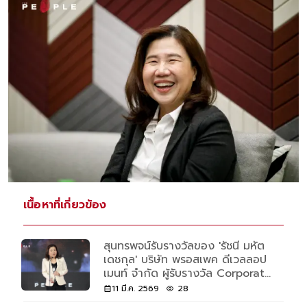
เนื้อหาที่เกี่ยวข้อง
สุนทรพจน์รับรางวัลของ 'รัชนี มหัต
เดชกุล' บริษัท พรอสเพค ดีเวลลอป
เมนท์ จำกัด ผู้รับรางวัล Corporate
of the Year จาก The People
11 มี.ค. 2569
28