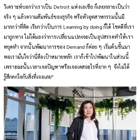
Industrial แต่พอถึงจุดหนึ่งเริ่มมีเรื่องของรถยนต์เข้ามา จนมีคน
วิเคราะห์บอกว่าเราเป็น Detroit แห่งเอเชีย ก็เลยกลายเป็นว่า
จริง ๆ แล้วความสัมพันธ์ของธุรกิจ หรือตัวอุตสาหกรรมนั้นมี
มากกว่าที่คิด เรียกว่าเป็นการ Learning by doing ก็ได้ โชคดีที่เรา
มาถูกทาง ไม่ได้มองว่าการเปลี่ยนแปลงจะเป็นอุปสรรคทำให้เรา
หยุดทำ จากนั้นพัฒนาการของ Demand ก็ค่อย ๆ เริ่มต้นขึ้นมา
พอเรามั่นใจว่านี่คือเป้าหมายหลัก เราก็เข้าไปพัฒนาในส่วนนี้
เพราะฉะนั้นเวลาเจอปัญหาหรือเจอเคสอะไรที่ยาก ๆ จึงไม่ได้
รู้สึกตกใจกับสิ่งที่เจอเลย"