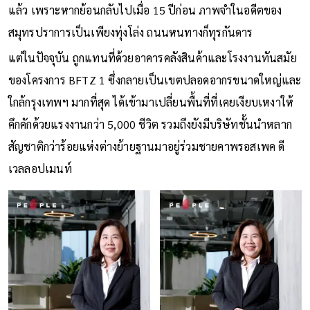
เวลลอปเมนท์ ได้ดีเท่า BFTZ 1 ตรงถนนบางนา-ตราด กม.23 อีก
แล้ว เพราะหากย้อนกลับไปเมื่อ 15 ปีก่อน ภาพจำในอดีตของ
สมุทรปราการเป็นเพียงทุ่งโล่ง ถนนหนทางก็ทุรกันดาร
แต่ในปัจจุบัน ถูกแทนที่ด้วยอาคารคลังสินค้าและโรงงานทันสมัย
ของโครงการ BFTZ 1 ซึ่งกลายเป็นเขตปลอดอากรขนาดใหญ่และ
ใกล้กรุงเทพฯ มากที่สุด ได้เข้ามาเปลี่ยนพื้นที่ที่เคยเงียบเหงาให้
คึกคักด้วยแรงงานกว่า 5,000 ชีวิต รวมถึงยังมีบริษัทชั้นนำหลาก
สัญชาติกว่าร้อยแห่งต่างย้ายฐานมาอยู่ร่วมชายคาพรอสเพค ดี
เวลลอปเมนท์