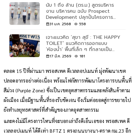
Awards 2026
นับ 1 ถึง ล้าน (ตร.ม.) สูตรบริหาร
งาน บริหารคน ฉบับ Prospect
Development ปลุกปั้นโครงการ
BFTZ สู่ผู้นำพื้นที่เช่าคลังสินค้าและ
31 ม.ค. 2568
558
โรงงาน เขต Free Zone
เจาะแนวคิด ‘สุขา สุขี : THE HAPPY
TOILET’ แนวคิดการออกแบบ
‘ห้องน้ำ’ พื้นที่เล็ก ๆ ที่กลายเป็น
ความสุขของทุกชีวิต
17 มี.ค. 2569
181
ตลอด 15 ปีที่ผ่านมา พรอสเพค ดีเวลลอปเมนท์ มุ่งพัฒนาเขต
ปลอดอากรอย่างต่อเนื่อง พร้อมโฟกัสการพัฒนาโครงการบนพื้นที่
สีม่วง (Purple Zone) ซึ่งเป็นเขตอุตสาหกรรมและคลังสินค้าตาม
ผังเมือง เมื่อมีฐานพื้นที่รองรับชัดเจน จึงเริ่มต่อยอดสู่การขยายไป
ยังทำเลยุทธศาสตร์ที่สำคัญของภาคอุตสาหกรรม
และคงไม่มีโครงการไหนที่จะบอกเล่าถึงดีเอ็นเอของ พรอสเพค ดี