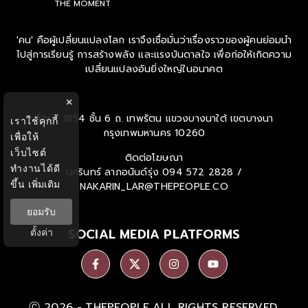
THE MOMENT
'คน' คือผู้เปลี่ยนแปลงโลก เราจึงเชื่อมั่นว่าเรื่องราวของผู้คนย่อมนำ
ไปสู่การเรียนรู้ การสร้างพลัง และแรงบันดาลใจ เพื่อก่อให้เกิดความ
เปลี่ยนแปลงอันยิ่งใหญ่ในอนาคต
×
ที่อยู่ : 1854 ชั้น 6 ถ. เทพรัตน แขวงบางนาใต้ เขตบางนา
เราใช้คุกกี้
กรุงเทพมหานคร 10260
เพื่อให้
เว็บไซต์
ติดต่อโฆษณา
ทำงานได้ดี
นครินทร์ ลาภอนันด์รุ่ง
094 572 2828 /
ขึ้น
เพิ่มเติม
NAKARIN_LAR@THEPEOPLE.CO
ยอมรับ
SOCIAL MEDIA PLATFORMS
ตั้งค่า
Ⓒ 2026 -
THEPEOPLE
ALL RIGHTS RESERVED.