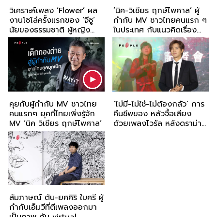
วิเคราะห์เพลง ‘Flower’ ผล
‘นิค-วิเชียร ฤกษ์ไพศาล’ ผู้
งานโซโล่ครั้งแรกของ ‘จีซู’
กำกับ MV ชาวไทยคนแรก ๆ
นัยของธรรมชาติ ผู้หญิง
ในประเทศ กับแนวคิดเรื่อง
ดนตรี และแฟชั่น
การปรับตัวทันโลก
คุยกับผู้กำกับ MV ชาวไทย
‘ไม่มี-ไม่ใช่-ไม่ต้องกลัว’ การ
คนแรกๆ ยุคที่ไทยเพิ่งรู้จัก
คืนชีพของ หลัวจื้อเสียง
MV ‘นิค วิเชียร ฤกษ์ไพศาล’
ด้วยเพลงไวรัล หลังดราม่า
เชิงลบ
สัมภาษณ์ ต้น-ยศศิริ ใบศรี ผู้
กำกับเอ็มวีที่ตีเพลงออกมา