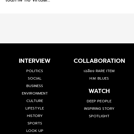
เป็นภาพ กับ virtual
concert จริง ๆ ที่ไม่หลอก
คนดู
INTERVIEW
COLLABORATION
POLITICS
เฉลียง RARE ITEM
SOCIAL
H.M. BLUES
BUSINESS
WATCH
ENVIRONMENT
CULTURE
DEEP PEOPLE
LIFESTYLE
INSPIRING STORY
HISTORY
SPOTLIGHT
SPORTS
LOOK UP