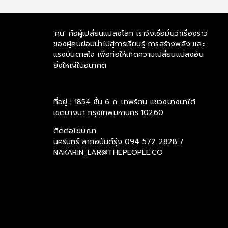
'คน' คือผู้เปลี่ยนแปลงโลก เราจึงเชื่อมั่นว่าเรื่องราว
ของผู้คนย่อมนำไปสู่การเรียนรู้ การสร้างพลัง และ
แรงบันดาลใจ เพื่อก่อให้เกิดความเปลี่ยนแปลงอัน
ยิ่งใหญ่ในอนาคต
ที่อยู่ : 1854 ชั้น 6 ถ. เทพรัตน แขวงบางนาใต้
เขตบางนา กรุงเทพมหานคร 10260
ติดต่อโฆษณา
นครินทร์ ลาภอนันด์รุ่ง
094 572 2828 /
NAKARIN_LAR@THEPEOPLE.CO