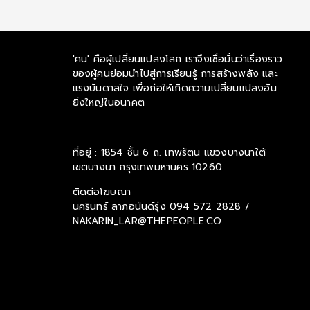
'คน' คือผู้เปลี่ยนแปลงโลก เราจึงเชื่อมั่นว่าเรื่องราว
ของผู้คนย่อมนำไปสู่การเรียนรู้ การสร้างพลัง และ
แรงบันดาลใจ เพื่อก่อให้เกิดความเปลี่ยนแปลงอัน
ยิ่งใหญ่ในอนาคต
ที่อยู่ : 1854 ชั้น 6 ถ. เทพรัตน แขวงบางนาใต้
เขตบางนา กรุงเทพมหานคร 10260
ติดต่อโฆษณา
นครินทร์ ลาภอนันด์รุ่ง
094 572 2828 /
NAKARIN_LAR@THEPEOPLE.CO