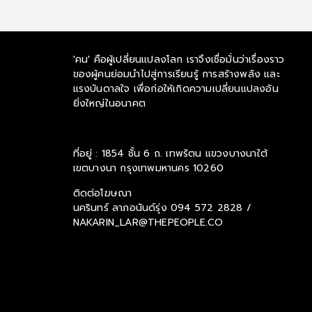
'คน' คือผู้เปลี่ยนแปลงโลก เราจึงเชื่อมั่นว่าเรื่องราว
ของผู้คนย่อมนำไปสู่การเรียนรู้ การสร้างพลัง และ
แรงบันดาลใจ เพื่อก่อให้เกิดความเปลี่ยนแปลงอัน
ยิ่งใหญ่ในอนาคต
ที่อยู่ : 1854 ชั้น 6 ถ. เทพรัตน แขวงบางนาใต้
เขตบางนา กรุงเทพมหานคร 10260
ติดต่อโฆษณา
นครินทร์ ลาภอนันด์รุ่ง
094 572 2828 /
NAKARIN_LAR@THEPEOPLE.CO