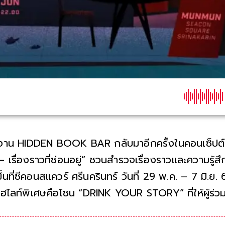
งาน HIDDEN BOOK BAR กลับมาอีกครั้งในคอนเซ็ปต์
— เรื่องราวที่ซ่อนอยู่” ชวนสำรวจเรื่องราวและความรู้สึกท
ขึ้นที่ซีคอนสแควร์ ศรีนครินทร์ วันที่ 29 พ.ค. – 7 มิ.ย.
ไฮไลท์พิเศษคือโซน “DRINK YOUR STORY” ที่ให้ผู้ร่วม
ตัวกับบาร์เทนเดอร์เพื่อตีความออกมาเป็นเค