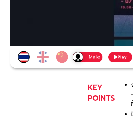
Play
KEY
POINTS