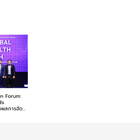
on Forum:
ds
ยผลการจัด