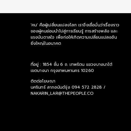
'คน' คือผู้เปลี่ยนแปลงโลก เราจึงเชื่อมั่นว่าเรื่องราว
ของผู้คนย่อมนำไปสู่การเรียนรู้ การสร้างพลัง และ
แรงบันดาลใจ เพื่อก่อให้เกิดความเปลี่ยนแปลงอัน
ยิ่งใหญ่ในอนาคต
ที่อยู่ : 1854 ชั้น 6 ถ. เทพรัตน แขวงบางนาใต้
เขตบางนา กรุงเทพมหานคร 10260
ติดต่อโฆษณา
นครินทร์ ลาภอนันด์รุ่ง
094 572 2828 /
NAKARIN_LAR@THEPEOPLE.CO