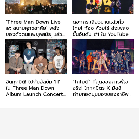
‘Three Man Down Live
ดอกกระเจียวบานแล้วทั่ว
at สนามศุภชลาศัย’ พลัง
ไทย! ก้อง ห้วยไร่ ส่งเพลง
ของตัวตนและยุคสมัย แล้ว
ขึ้นอันดับ #1 ใน YouTube
เจอกันในที่ที่ใหญ่กว่านี้!
Music Chart Thailand
และมียอดดูเกิน 1 ล้านวิว
หลังปล่อยเพียง 17 ชั่วโมง
อินทุกมิติ! ไปกับอัลบั้ม ‘III’
“โคโยตี้” ที่สุดของการฟีเจ
ใน Three Man Down
อริง! ไททศมิตร X มิลลิ
Album Launch Concert
ถ่ายทอดมุมมองของอาชีพที่
& Exhibition ผ่านเสียง
มีต่อสังคมได้อย่างเผ็ดร้อน
ภาพ และคอนเสิร์ต 1 ชั่วโมง
เต็ม จาก Three Man
Down พร้อมเผยคอนเสิร์ต
ใหญ่ปีหน้ามาแน่!