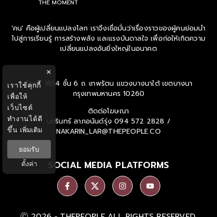
THE MOMENT
'คน' คือผู้เปลี่ยนแปลงโลก เราจึงเชื่อมั่นว่าเรื่องราวของผู้คนย่อมนำ
ไปสู่การเรียนรู้ การสร้างพลัง และแรงบันดาลใจ เพื่อก่อให้เกิดความ
เปลี่ยนแปลงอันยิ่งใหญ่ในอนาคต
×
ที่อยู่ : 1854 ชั้น 6 ถ. เทพรัตน แขวงบางนาใต้ เขตบางนา
เราใช้คุกกี้
กรุงเทพมหานคร 10260
เพื่อให้
เว็บไซต์
ติดต่อโฆษณา
ทำงานได้ดี
นครินทร์ ลาภอนันด์รุ่ง
094 572 2828 /
ขึ้น
เพิ่มเติม
NAKARIN_LAR@THEPEOPLE.CO
ยอมรับ
SOCIAL MEDIA PLATFORMS
ตั้งค่า
Ⓒ 2026 -
THEPEOPLE
ALL RIGHTS RESERVED.