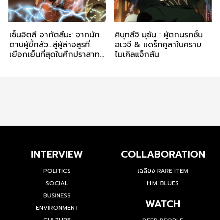
เซ็นอิตสึ อากัตสึมะ: จากนัก
คิบุทสึจิ มุซัน : ผู้ตกนรกชั้น
ดาบผู้ขี้กลัว…สู่ผู้ล่าอสูรที่
อเวจี & แดร็กคูลาในคราบ
เยือกเย็นที่สุดในศึกปราสาทนิ
ไมเคิลแจ็กสัน
รันดร์
INTERVIEW
COLLABORATION
POLITICS
เฉลียง RARE ITEM
SOCIAL
H.M. BLUES
BUSINESS
WATCH
ENVIRONMENT