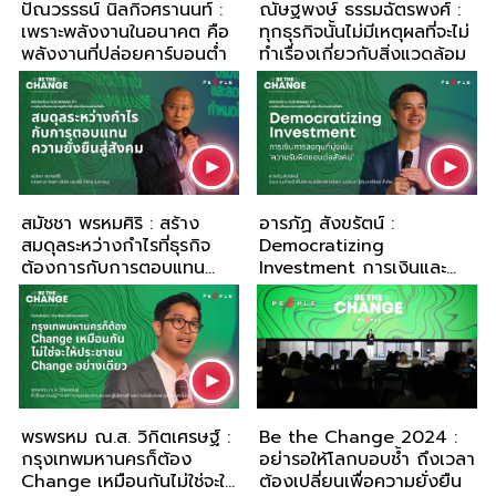
ปัณวรรธน์ นิลกิจศรานนท์ :
ณัษฐพงษ์ ธรรมฉัตรพงศ์ :
เพราะพลังงานในอนาคต คือ
ทุกธุรกิจนั้นไม่มีเหตุผลที่จะไม่
พลังงานที่ปล่อยคาร์บอนต่ำ
ทำเรื่องเกี่ยวกับสิ่งแวดล้อม
สมัชชา พรหมศิริ : สร้าง
อารภัฏ สังขรัตน์ :
สมดุลระหว่างกำไรที่ธุรกิจ
Democratizing
ต้องการกับการตอบแทน
Investment การเงินและ
ความยั่งยืนสู่สังคม
การลงทุนกับความรับผิดชอบ
ต่อสังคม
พรพรหม ณ.ส. วิกิตเศรษฐ์ :
Be the Change 2024 :
กรุงเทพมหานครก็ต้อง
อย่ารอให้โลกบอบช้ำ ถึงเวลา
Change เหมือนกันไม่ใช่จะให้
ต้องเปลี่ยนเพื่อความยั่งยืน