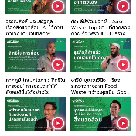
วรรณสิงห์ ประเสริฐกุล :
ศิระ ลีปิพัฒนวิทย์ : Zero
เรื่องสิ่งแวดล้อม เริ่มได้ด้วย
Waste Trip ชวนเที่ยวคลอง
ตัวเองแต่ไปจบที่สภาฯ
ด้วยเรือไฟฟ้า แบบไม่สร้าง
ขยะ
ภาคภูมิ โก เมศโสภา : 'สิทธิใน
ชารีย์ บุญญวินิจ : เรื่อง
การซ่อม' การซ่อมจะทำให้
ระหว่างทางจาก Food
สังคมดีขึ้นได้อย่างไร
Waste กว่าจะผุดเป็น Good
Taste