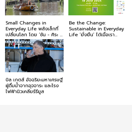
Small Changes in
Be the Change:
Everyday Life พลังเล็กที่
Sustainable in Everyday
เปลี่ยนโลก โดย ‘ซัน - ศิระ ลี
Life ‘ยั่งยืน’ ได้เมื่อเรา
ปิพัฒนวิทย์’
‘เปลี่ยน’
บิล เกตส์ อัจฉริยะมหาเศรษฐี
ผู้ดื่มน้ำจากอุจจาระ และโรง
ไฟฟ้านิวเคลียร์รียูส