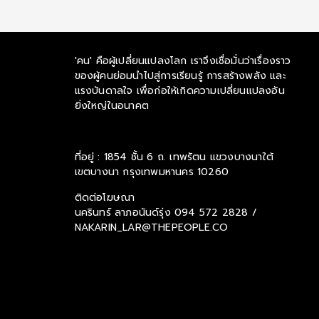
'คน' คือผู้เปลี่ยนแปลงโลก เราจึงเชื่อมั่นว่าเรื่องราว
ของผู้คนย่อมนำไปสู่การเรียนรู้ การสร้างพลัง และ
แรงบันดาลใจ เพื่อก่อให้เกิดความเปลี่ยนแปลงอัน
ยิ่งใหญ่ในอนาคต
ที่อยู่ : 1854 ชั้น 6 ถ. เทพรัตน แขวงบางนาใต้
เขตบางนา กรุงเทพมหานคร 10260
ติดต่อโฆษณา
นครินทร์ ลาภอนันด์รุ่ง
094 572 2828 /
NAKARIN_LAR@THEPEOPLE.CO