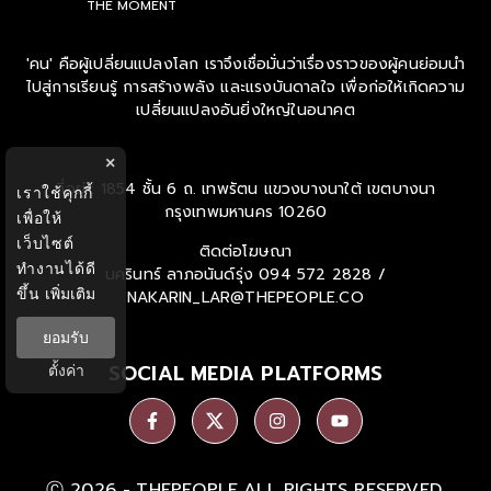
THE MOMENT
'คน' คือผู้เปลี่ยนแปลงโลก เราจึงเชื่อมั่นว่าเรื่องราวของผู้คนย่อมนำ
ไปสู่การเรียนรู้ การสร้างพลัง และแรงบันดาลใจ เพื่อก่อให้เกิดความ
เปลี่ยนแปลงอันยิ่งใหญ่ในอนาคต
×
ที่อยู่ : 1854 ชั้น 6 ถ. เทพรัตน แขวงบางนาใต้ เขตบางนา
เราใช้คุกกี้
กรุงเทพมหานคร 10260
เพื่อให้
เว็บไซต์
ติดต่อโฆษณา
ทำงานได้ดี
นครินทร์ ลาภอนันด์รุ่ง
094 572 2828 /
ขึ้น
เพิ่มเติม
NAKARIN_LAR@THEPEOPLE.CO
ยอมรับ
SOCIAL MEDIA PLATFORMS
ตั้งค่า
Ⓒ 2026 -
THEPEOPLE
ALL RIGHTS RESERVED.