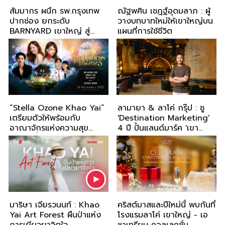
สัมมากร ผนึก รพ.กรุงเทพ
ณัฐพศิน เชฎฐ์อุดมลาภ : ผู้
ปากช่อง ยกระดับ
วางบทบาทใหม่ให้เขาใหญ่บน
BARNYARD เขาใหญ่ สู่
แผนที่การใช้ชีวิต
‘Longevity Living’
“Stella Ozone Khao Yai”
ลามายา & ลาโค่ กรุ๊ป : ชู
เตรียมตัวให้พร้อมกับ
'Destination Marketing'
อาณาจักรแห่งความสุข
4 ปี ปั้นแลนด์มาร์ค 'เขา
ปลายปีนี้
ใหญ่-กรุงเทพ' รุกขยาย
แบรนด์สู่ 4 ภาคทั่วไทย เล็ง
สร้างสวนสนุก-โชว์ระดับโลก
เที่ยวได้ทั้งปี
มาริษา เจียรวนนท์ : Khao
คริสต์มาสและปีใหม่นี้ พบกันที่
Yai Art Forest ผืนป่าแห่ง
โรงแรมลาโค่ เขาใหญ่ - เอ