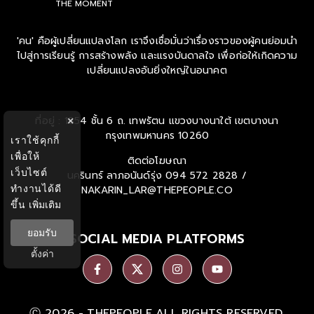
THE MOMENT
'คน' คือผู้เปลี่ยนแปลงโลก เราจึงเชื่อมั่นว่าเรื่องราวของผู้คนย่อมนำ
ไปสู่การเรียนรู้ การสร้างพลัง และแรงบันดาลใจ เพื่อก่อให้เกิดความ
เปลี่ยนแปลงอันยิ่งใหญ่ในอนาคต
ที่อยู่ : 1854 ชั้น 6 ถ. เทพรัตน แขวงบางนาใต้ เขตบางนา
×
กรุงเทพมหานคร 10260
เราใช้คุกกี้
เพื่อให้
ติดต่อโฆษณา
เว็บไซต์
นครินทร์ ลาภอนันด์รุ่ง
094 572 2828 /
ทำงานได้ดี
NAKARIN_LAR@THEPEOPLE.CO
ขึ้น
เพิ่มเติม
ยอมรับ
SOCIAL MEDIA PLATFORMS
ตั้งค่า
Ⓒ 2026 -
THEPEOPLE
ALL RIGHTS RESERVED.