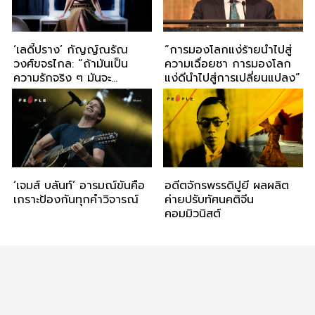
‘เลดี้ปราง’ กัญญ์ณรัณ
“การมองโลกแง่ร้ายนำไปสู่
วงศ์ขจรไกล: “ถ้ามันเป็น
ความเฉื่อยชา การมองโลก
ความรักจริง ๆ มันจะ
แง่ดีนำไปสู่การเปลี่ยนแปลง”
สวยงาม”
‘เจมส์ บลันท์’ อารมณ์ขันคือ
อดีตจักรพรรดิปูยี ผลผลิต
เกราะป้องกันทุกคำวิจารณ์
ค่ายปรับทัศนคติจีน
คอมมิวนิสต์