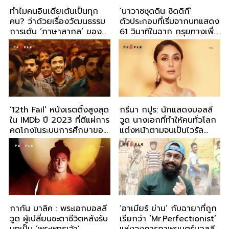
ทำไมคนอินเดียเต้นเป็นทุก
‘นาวาซซุดดิน ซิดดิกี’
คน? ว่าด้วยเรื่องวัฒนธรรม
ตัวประกอบที่เริ่มจากบทแสดง
การเต้น ‘ภาษาสากล’ ของ
61 วินาทีในฉาก กรุยทางเพื่อ
ชาวบอลลีวูด
เป็นนักแสดงฝีมือดีในบอลลี
วูด
‘12th Fail’ หนังเรตติ้งสูงสุด
กรีนา กปูร: นักแสดงบอลลี
ใน IMDb ปี 2023 ที่ตีแผ่การ
วูด นางเอกที่ทำให้คนทั่วโลก
คดโกงในระบบการศึกษาของ
แต่งหน้าตามจนเป็นไวรัล
อินเดีย
‘Asoka makeup
กากัน มาลิค : พระเอกบอลลี
‘อาเมียร์ ข่าน’ กับฉายาที่ถูก
วูด ผู้เปลี่ยนชะตาชีวิตหลังรับ
เรียกว่า ‘Mr.Perfectionist’