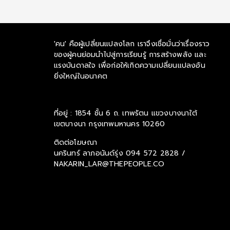
'คน' คือผู้เปลี่ยนแปลงโลก เราจึงเชื่อมั่นว่าเรื่องราว
ของผู้คนย่อมนำไปสู่การเรียนรู้ การสร้างพลัง และ
แรงบันดาลใจ เพื่อก่อให้เกิดความเปลี่ยนแปลงอัน
ยิ่งใหญ่ในอนาคต
ที่อยู่ : 1854 ชั้น 6 ถ. เทพรัตน แขวงบางนาใต้
เขตบางนา กรุงเทพมหานคร 10260
ติดต่อโฆษณา
นครินทร์ ลาภอนันด์รุ่ง
094 572 2828 /
NAKARIN_LAR@THEPEOPLE.CO