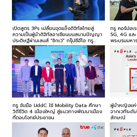
เปิดสูตร 3Ps เปลี่ยนจุดแข็งดิจิทัลไทยสู่
ทรู คอร์ปอเ
ความเป็นผู้นำดิจิทัลอาเซียนบนสนามปัญญา
5G, 4G และ
ประดิษฐ์ผ่านเลนส์ "ซิกเว่" กรุ๊ปซีอีโอ ทรู
พระบรมมหารา
คอร์ปอเรชั่น
เฝ้าฯ กราบ
หลวง’
ทรู จับมือ UddC ใช้ Mobility Data ศึกษา
ผู้นำหญิงแห่
วิถีชีวิต 4 เมืองใหญ่ สู่แนวทางพัฒนาเมือง
จากเวทีระดับ
ที่ตอบโจทย์ประชาชน
ลักษณ์