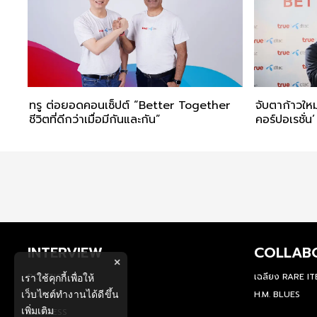
ทรู ต่อยอดคอนเซ็ปต์ “Better Together
จับตาก้าวใหม
ชีวิตที่ดีกว่าเมื่อมีกันและกัน”
คอร์ปอเรชั่น’
INTERVIEW
COLLAB
×
POLITICS
เฉลียง RARE I
เราใช้คุกกี้เพื่อให้
เว็บไซต์ทำงานได้ดีขึ้น
SOCIAL
H.M. BLUES
เพิ่มเติม
BUSINESS