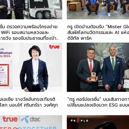
รชั่น ตรวจความพร้อมโครงข่าย
ทรู เปิดบ้านต้อนรับ “Mister 
 WiFi รอบสนามหลวงและ
สัมผัสโลกนวัตกรรมและ AI แห่ง
ชวัง รองรับประชาชนที่จะเข้า
ดิจิทัล พาร์ค
ถวายบังคมพระบรมศพ ‘พระพันปี
งเอเชีย รางวัลอันทรงเกียรติ
“ทรู คอร์ปอเรชั่น” บนเส้นทางก
โลก มอบให้ ศรินทร์รา วงศ์ศุภ
เปลี่ยนแปลงเชิงบวก ESG แบบค