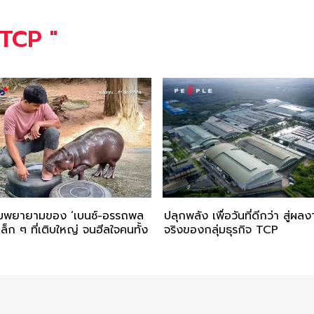
ิจTCP
"
ามพยายามของ ‘เบนซ์-อรรถพล
ปลุกพลัง เพื่อวันที่ดีกว่า สู่ผล
เล็ก ๆ ที่เติบใหญ่ จนฮีลใจคนทั้ง
จริงของกลุ่มธุรกิจ TCP