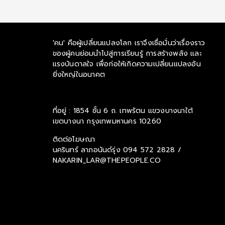
'คน' คือผู้เปลี่ยนแปลงโลก เราจึงเชื่อมั่นว่าเรื่องราว
ของผู้คนย่อมนำไปสู่การเรียนรู้ การสร้างพลัง และ
แรงบันดาลใจ เพื่อก่อให้เกิดความเปลี่ยนแปลงอัน
ยิ่งใหญ่ในอนาคต
ที่อยู่ : 1854 ชั้น 6 ถ. เทพรัตน แขวงบางนาใต้
เขตบางนา กรุงเทพมหานคร 10260
ติดต่อโฆษณา
นครินทร์ ลาภอนันด์รุ่ง
094 572 2828 /
NAKARIN_LAR@THEPEOPLE.CO