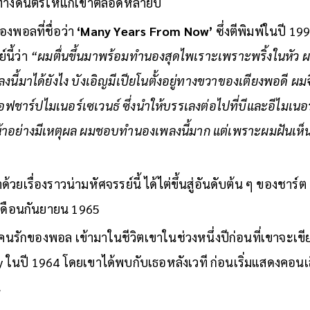
ทางดนตรีให้แก่เขาตลอดหลายปี
องพอลที่ชื่อว่า
‘Many Years From Now’
ซึ่งตีพิมพ์ในปี 19
นี้ว่า
“ผมตื่นขึ้นมาพร้อมทำนองสุดไพเราะเพราะพริ้งในหัว 
งนี้มาได้ยังไง บังเอิญมีเปียโนตั้งอยู่ทางขวาของเตียงพอดี ผมจึ
อฟชาร์ปไมเนอร์เซเวนธ์ ซึ่งนำให้บรรเลงต่อไปที่บีและอีไมเนอร
น้าอย่างมีเหตุผล ผมชอบทำนองเพลงนี้มาก แต่เพราะผมฝันเห็นมั
าด้วยเรื่องราวน่ามหัศจรรย์นี้ ได้ไต่ขึ้นสู่อันดับต้น ๆ ของชาร์
เดือนกันยายน 1965
คนรักของพอล เข้ามาในชีวิตเขาในช่วงหนึ่งปีก่อนที่เขาจะเข
ในปี 1964 โดยเขาได้พบกับเธอหลังเวที ก่อนเริ่มแสดงคอนเสิร์
น