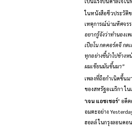
เป็นแรงบันดาลใจใน
ในหนังสือชีวประวัติข
เหตุการณ์น่ามหัศจรรย์
อยากรู้จังว่าทำนองเพล
เปียโน กดคอร์ดจี กดเ
ทุกอย่างชี้นำไปข้างห
ผมเขียนมันขึ้นมา”
เพลงที่ถือกำเนิดขึ้นม
ของสหรัฐอเมริกา ใน
‘เจน แอชเชอร์’
อดีต
อมตะอย่าง Yesterday 
ฮอลล์ ในกรุงลอนดอ