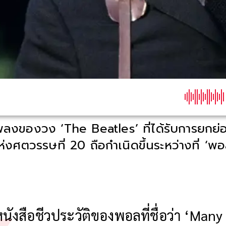
พลงของวง ‘The Beatles’ ที่ได้รับการยกย่
งศตวรรษที่ 20 ถือกำเนิดขึ้นระหว่างที่ ‘พอล
นังสือชีวประวัติของพอลที่ชื่อว่า ‘Many