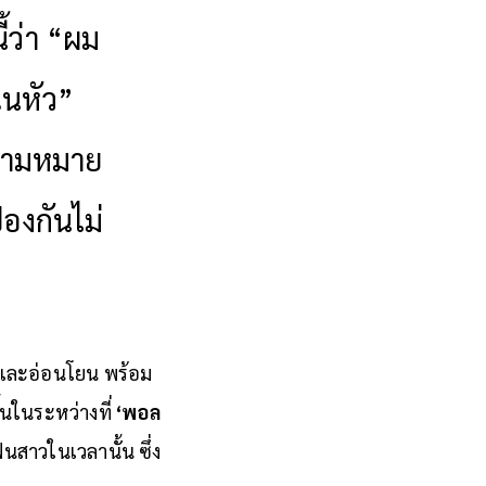
้ว่า “ผม
ในหัว”
ความหมาย
้องกันไม่
นและอ่อนโยน พร้อม
ึ้นในระหว่างที่
‘พอล
นสาวในเวลานั้น ซึ่ง