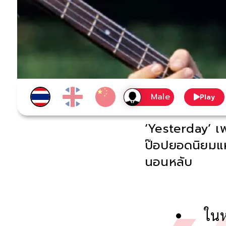
Play
‘Yesterday’ เ
ป๊อปยอดนิยมแห่
นอนหลับ
ในห