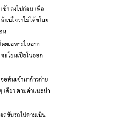
เช้า ลงไปก่อน เพื่อ
ให้แน่ใจว่าไม่ได้ขโมย
่อน
าก โดยเฉพาะในฉาก
ว่า จะโยนเปียโนออก
จอห์นเข้ามาก้าวก่าย
คำ ๆ เดียว ตามคำแนะนำ
ี่พอลขับรถไปตามเนิน