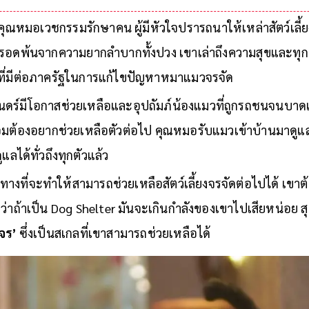
เลี้ยง เพื่อให้แน่ใจว่าแมวจะมีคุณภาพชีวิตการเป็น
คุณหมอเวชกรรมรักษาคน ผู้มีหัวใจปรารถนาให้เหล่าสัตว์เลี้ยง
อดพ้นจากความยากลำบากทั้งปวง เขาเล่าถึงความสุขและทุกข์
ที่มีต่อภาครัฐในการแก้ไขปัญหาหมาแมวจรจัด
ดร์มีโอกาสช่วยเหลือและอุปถัมภ์น้องแมวที่ถูกรถชนจนบาดเจ็
ย่อมต้องอยากช่วยเหลือตัวต่อไป คุณหมอรับแมวเข้าบ้านมาดูแลอยู
ูแลได้ทั่วถึงทุกตัวแล้ว
างที่จะทำให้สามารถช่วยเหลือสัตว์เลี้ยงจรจัดต่อไปได้ เขาต้
แต่ว่าถ้าเป็น Dog Shelter มันจะเกินกำลังของเขาไปเสียหน่อย ส
วจร’
ซึ่งเป็นสเกลที่เขาสามารถช่วยเหลือได้