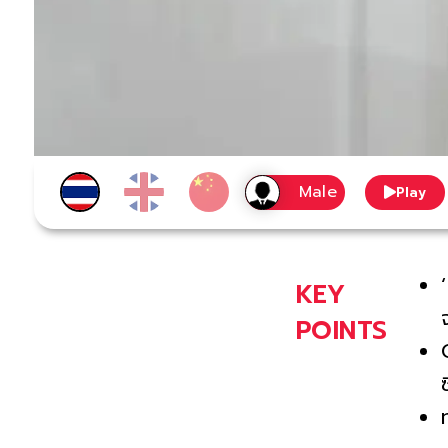
Play
KEY
POINTS