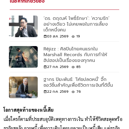
เนื้อหาที่เกี่ยวข้อง
‘ดร. ตฤณห์ โพธิ์รักษา’: ‘ความรัก’
อย่างเดียว ไม่เคยพอในการเลี้ยง
เด็กหนึ่งคน
03 ส.ค. 2569
19
Réjizz : ศิลปินไทยคนแรกใน
Marshall Records กับการทำให้
ฮิปฮอปเป็นเรื่องของทุกคน
27 ก.ค. 2569
85
ฐากร ปิยะพันธ์: ‘โค้ชปลดหนี้’ จิ๊ก
ซอว์ชิ้นสำคัญเพื่อชีวิตการเงินที่ดีขึ้น
22 ก.ค. 2569
76
โอกาสสุดท้ายของหนี้เสีย
เมื่อใครก็ตามที่ประสบอุบัติเหตุทางการเงิน ทำให้ชีวิตสะดุดหรือ
ธุรกิจชะงัก จากหนี้เพื่อการเติบโตจนกลายเป็นหนี้เสีย แต่ธุรกิจ