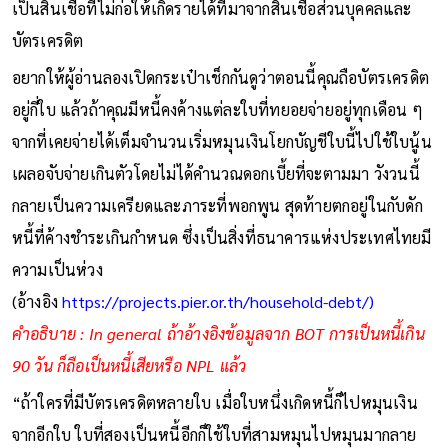
เป็นสินเชื่อที่ไม่ก่อให้เกิดรายได้ที่มาจากสินเชื่อส่วนบุคคลและ
บัตรเครดิต
อยากให้ผู้อ่านลองเปิดกระเป๋าเช็กกันดูว่าตอนนี้คุณถือบัตรเครดิต
อยู่กี่ใบ แล้วถ้าคุณมีหนี้คงค้างแต่ละใบที่ทยอยจ่ายอยู่ทุกเดือน ๆ
จากที่เคยจ่ายได้เต็มจำนวนเริ่มหมุนเงินโยกบัญชีใบนี้ไปใช้ใบนู้น
เผลอจับจ่ายเกินตัวโดยไม่ได้คำนวณดอกเบี้ยที่จะตามมา วังวนนี้
กลายเป็นความเครียดและภาระที่พอกพูน สุดท้ายตกอยู่ในกับดัก
หนี้ที่ค้างชำระเกินกำหนด ซึ่งเป็นสิ่งที่ธนาคารแห่งประเทศไทยมี
ความเป็นห่วง
(อ้างอิง
https://projects.pier.or.th/household-debt/)
คำอธิบาย : In general ถ้าอ้างอิงข้อมูลจาก BOT การเป็นหนี้เกิน
90 วัน ก็ถือเป็นหนี้เสียหรือ NPL แล้ว
“ถ้าใครที่มีบัตรเครดิตหลายใบ เมื่อใบหนึ่งเกิดหนี้ก็ไปหมุนเงิน
จากอีกใบ ใบที่สองเป็นหนี้อีกก็ใช้ใบที่สามหมุนไปหมุนมากลาย