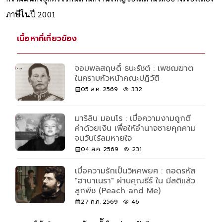
ภาษีในปี 2001
เนื้อหาที่เกี่ยวข้อง
จอมพลสฤษดิ์ ธนะรัชต์ : เพชฌฆาต
ในคราบหัวหน้าคณะปฏิวัติ
05 ส.ค. 2569
332
มาริลิน มอนโร : เมื่อความงามถูกตี
ค่าด้วยเงิน เพื่อให้อำนาจชายคุกคาม
จนวันไร้ลมหายใจ
04 ส.ค. 2569
231
เมื่อความรักเป็นวิหคพยศ : ถอดรหัส
"ฮาบาเนรา" ผ่านคุณธีร์ ใน มีสติแล้ว
ลูกพีช (Peach and Me)
27 ก.ค. 2569
46