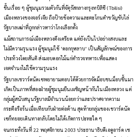
ขึ้นเรื่อย ๆ ผู้ชุมนุมรวมตัวกันที่จัตุรัสกลางกรุงทบิลิซี (Tbilisi)
เมืองหลวงของจอร์เจีย ถือป้ายข้อความและตะโกนคำขวัญขับไล่
รัฐบาลเฒ่าที่ถูกกล่าวหาว่าโกงเลือกตั้ง
แม้สถานการณ์เมืองหลวงตึงเครียด แต่ยังเป็นไปอย่างสงบและ
ไม่มีความรุนแรง ผู้ชุมนุมใช้ ‘ดอกกุหลาบ’ เป็นสัญลักษณ์ของการ
ประท้วงโดยสันติ ส่งมอบดอกไม้แก่ตำรวจทหารเพื่อแสดง
เจตจำนงไม่ใช้ความรุนแรง
รัฐบาลเชวาร์ดนัดเซพยายามตอบโต้ด้วยการจัดม็อบชนม็อบขึ้นมา
เกิดเป็นภาพที่สองฝ่ายผู้ชุมนุมยืนเผชิญหน้ากันในเมืองหลวง แต่
กลุ่มผู้สนับสนุนรัฐบาลมีจำนวนน้อยกว่าและปราศจากความ
กระตือรือร้นเมื่อเทียบกับฝ่ายต่อต้าน สุดท้ายกลุ่มของเชวาร์ดนัด
เซก็ทยอยเดินทางกลับโดยไม่ได้เกิดการปะทะใด ๆ
จนกระทั่งวันที่ 22 พฤศจิกายน 2003 ประธานาธิบดีเอดูอาร์ด เช