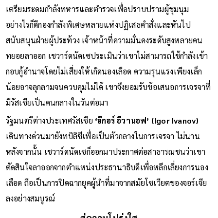
เตรียมระดมกำลังทหารและตำรวจเพื่อปราบปรามผู้ชุมนุม
อย่างไรก็ดีกองกำลังพิเศษหลายแห่งปฏิเสธคำสั่งและหันไป
สนับสนุนฝ่ายผู้ประท้วง เจ้าหน้าที่ความมั่นคงระดับสูงหลายคน
ทยอยลาออก เชวาร์ดนัดเซประเมินว่าเขาไม่สามารถใช้กำลังเข้า
กอบกู้อำนาจโดยไม่เสี่ยงให้เกิดนองเลือด ความรุนแรงเพียงเล็ก
น้อยอาจลุกลามจนควบคุมไม่ได้ เขาจึงยอมรับข้อเสนอการเจรจาที่
มีรัสเซียเป็นคนกลางในวันต่อมา
รัฐมนตรีต่างประเทศรัสเซีย
‘อีกอร์ อีวานอฟ’ (Igor Ivanov)
เดินทางด่วนมายังทบิลิซีเพื่อเป็นตัวกลางในการเจรจา ไม่นาน
หลังจากนั้น เชวาร์ดนัดเซก็ออกมาประกาศต่อสาธารณชนว่าเขา
ตัดสินใจลาออกจากตำแหน่งประธานาธิบดีเพื่อหลีกเลี่ยงการนอง
เลือด ถือเป็นการปิดฉากยุคผู้นำที่มาจากสมัยโซเวียตของจอร์เจีย
ลงอย่างสมบูรณ์
สู่ความโปร่งใส