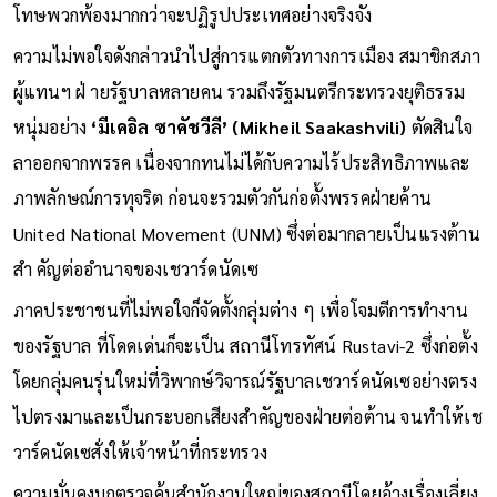
โทษพวกพ้องมากกว่าจะปฏิรูปประเทศอย่างจริงจัง
ความไม่พอใจดังกล่าวนำไปสู่การแตกตัวทางการเมือง สมาชิกสภา
ผู้แทนฯ ฝ่ ายรัฐบาลหลายคน รวมถึงรัฐมนตรีกระทรวงยุติธรรม
หนุ่มอย่าง
‘มีเคอิล ซาคัชวีลี’ (Mikheil Saakashvili)
ตัดสินใจ
ลาออกจากพรรค เนื่องจากทนไม่ได้กับความไร้ประสิทธิภาพและ
ภาพลักษณ์การทุจริต ก่อนจะรวมตัวกันก่อตั้งพรรคฝ่ายค้าน
United National Movement (UNM) ซึ่งต่อมากลายเป็นแรงต้าน
สำ คัญต่ออำนาจของเชวาร์ดนัดเซ
ภาคประชาชนที่ไม่พอใจก็จัดตั้งกลุ่มต่าง ๆ เพื่อโจมตีการทำงาน
ของรัฐบาล ที่โดดเด่นก็จะเป็น สถานีโทรทัศน์ Rustavi-2 ซึ่งก่อตั้ง
โดยกลุ่มคนรุ่นใหม่ที่วิพากษ์วิจารณ์รัฐบาลเชวาร์ดนัดเซอย่างตรง
ไปตรงมาและเป็นกระบอกเสียงสำคัญของฝ่ายต่อต้าน จนทำให้เช
วาร์ดนัดเซสั่งให้เจ้าหน้าที่กระทรวง
ความมั่นคงบุกตรวจค้นสำนักงานใหญ่ของสถานีโดยอ้างเรื่องเลี่ยง