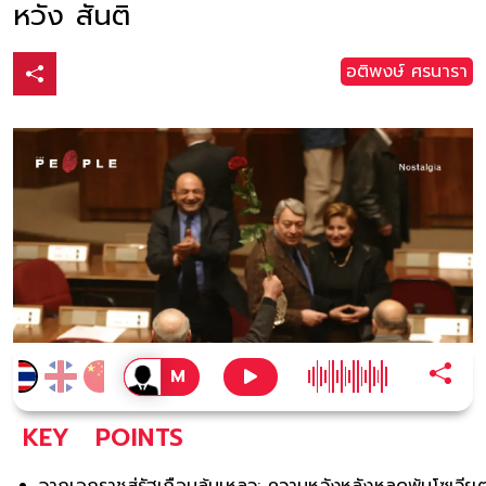
หวัง สันติ
อติพงษ์ ศรนารา
KEY
POINTS
จากเอกราชสู่รัฐเกือบล้มเหลว: ความหวังหลังหลุดพ้นโซเวีย