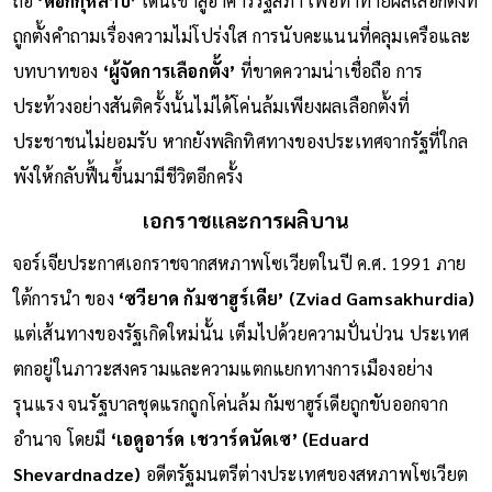
ถือ
‘ดอกกุหลาบ’
เดินเข้าสู่อาคารรัฐสภา เพื่อท้าทายผลเลือกตั้งที่
ถูกตั้งคำถามเรื่องความไม่โปร่งใส การนับคะแนนที่คลุมเครือและ
บทบาทของ
‘ผู้จัดการเลือกตั้ง’
ที่ขาดความน่าเชื่อถือ การ
ประท้วงอย่างสันติครั้งนั้นไม่ได้โค่นล้มเพียงผลเลือกตั้งที่
ประชาชนไม่ยอมรับ หากยังพลิกทิศทางของประเทศจากรัฐที่ใกล
พังให้กลับฟื้นขึ้นมามีชีวิตอีกครั้ง
เอกราชและการผลิบาน
จอร์เจียประกาศเอกราชจากสหภาพโซเวียตในปี ค.ศ. 1991 ภาย
ใต้การนำ ของ
‘ซวียาด กัมซาฮูร์เดีย’ (Zviad Gamsakhurdia)
แต่เส้นทางของรัฐเกิดใหม่นั้น เต็มไปด้วยความปั่นป่วน ประเทศ
ตกอยู่ในภาวะสงครามและความแตกแยกทางการเมืองอย่าง
รุนแรง จนรัฐบาลชุดแรกถูกโค่นล้ม กัมซาฮูร์เดียถูกขับออกจาก
อำนาจ โดยมี
‘เอดูอาร์ด เชวาร์ดนัดเซ’ (Eduard
Shevardnadze)
อดีตรัฐมนตรีต่างประเทศของสหภาพโซเวียต