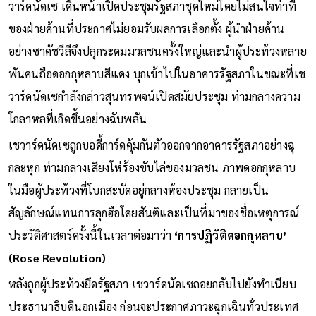
วาร์ดนัดเซ เดินหน้าเปิดประชุมรัฐสภาชุดใหม่โดยไม่สนใจท่าที
ของฝ่ายค้านที่ประกาศไม่ยอมรับผลการเลือกตั้ง ผู้นำฝ่ายค้าน
อย่างซาคัชวีลีจึงปลุกระดมมวลชนครั้งใหญ่และนำผู้ประท้วงหลาย
พันคนถือดอกกุหลาบสีแดง บุกเข้าไปในอาคารรัฐสภาในขณะที่เช
วาร์ดนัดเซกำลังกล่าวสุนทรพจน์เปิดสมัยประชุม ท่ามกลางความ
โกลาหลที่เกิดขึ้นอย่างฉับพลัน
เชวาร์ดนัดเซถูกบอดี้การ์ดคุ้มกันตัวออกจากอาคารรัฐสภาอย่างฉุ
กละหุก ท่ามกลางเสียงโห่ร้องขับไล่ของมวลชน ภาพดอกกุหลาบ
ในมือผู้ประท้วงที่โบกสะบัดอยู่กลางห้องประชุม กลายเป็น
สัญลักษณ์แทนการลุกฮือโดยสันติและเป็นที่มาของชื่อเหตุการณ์
ประวัติศาสตร์ครั้งนี้ในเวลาต่อมาว่า
‘การปฏิวัติดอกกุหลาบ’
(Rose Revolution)
หลังถูกผู้ประท้วงยึดรัฐสภา เชวาร์ดนัดเซถอยกลับไปยังทำเนียบ
ประธานาธิบดีนอกเมือง ก่อนจะประกาศภาวะฉุกเฉินทั่วประเทศ