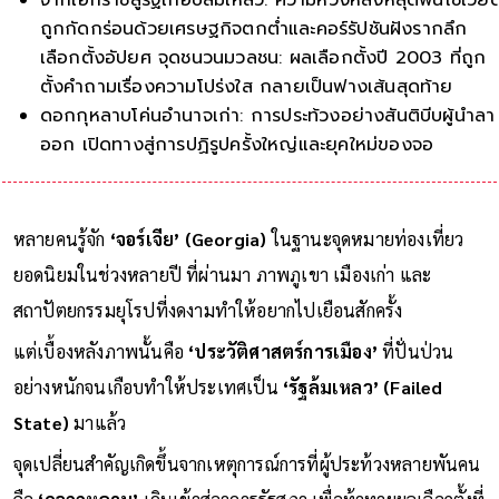
ถูกกัดกร่อนด้วยเศรษฐกิจตกต่ำและคอร์รัปชันฝังรากลึก
เลือกตั้งอัปยศ จุดชนวนมวลชน: ผลเลือกตั้งปี 2003 ที่ถูก
ตั้งคำถามเรื่องความโปร่งใส กลายเป็นฟางเส้นสุดท้าย
ดอกกุหลาบโค่นอำนาจเก่า: การประท้วงอย่างสันติบีบผู้นำลา
ออก เปิดทางสู่การปฏิรูปครั้งใหญ่และยุคใหม่ของจอร์เจีย
หลายคนรู้จัก
‘จอร์เจีย’ (Georgia)
ในฐานะจุดหมายท่องเที่ยว
ยอดนิยมในช่วงหลายปี ที่ผ่านมา ภาพภูเขา เมืองเก่า และ
สถาปัตยกรรมยุโรปที่งดงามทำให้อยากไปเยือนสักครั้ง
แต่เบื้องหลังภาพนั้นคือ
‘ประวัติศาสตร์การเมือง’
ที่ปั่นป่วน
อย่างหนักจนเกือบทำให้ประเทศเป็น
‘รัฐล้มเหลว’ (Failed
State)
มาแล้ว
จุดเปลี่ยนสำคัญเกิดขึ้นจากเหตุการณ์การที่ผู้ประท้วงหลายพันคน