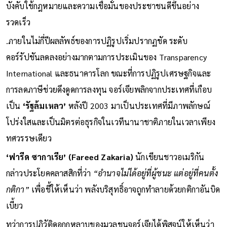
บังคับใช้กฎหมายและความเชื่อมั่นของประชาชนดีขึ้นอย่าง
รวดเร็ว
.ภายในไม่กี่ปีผลลัพธ์ของการปฏิรูปเริ่มปรากฏชัด ระดับ
คอร์รัปชันลดลงอย่างมากตามการประเมินของ Transparency
International และธนาคารโลก ขณะที่การปฏิรูปเศรษฐกิจและ
การลดภาษีช่วยดึงดูดการลงทุน จอร์เจียพลิกจากประเทศที่เกือบ
เป็น
‘รัฐล้มเหลว’
หลังปี 2003 มาเป็นประเทศที่มีภาพลักษณ์
โปร่งใสและเป็นมิตรต่อธุรกิจในเวทีนานาชาติภายในเวลาเพียง
ทศวรรษเดียว
‘ฟารีด ซากาเรีย’ (Fareed Zakaria)
นักเขียนชาวอเมริกัน
กล่าวประโยคคลาสสิกที่ว่า
“อำนาจไม่ได้อยู่ที่ผู้ชนะ แต่อยู่ที่คนตั้ง
กติกา”
เพื่อชี้ให้เห็นว่า พลังบริสุทธิ์อาจถูกทำลายด้วยกติกาอันบิด
เบี้ยว
ทว่าการปฏิวัติดอกกุหลาบของมวลชนจอร์เจียได้พิสูจน์ให้เห็นว่า