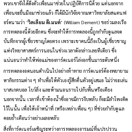
พวกเขาจึงได้ดึงตัวเพื่อนมาช่วยในปฏิบัติการนี้ด้วย แต่นอกจาก
เพื่อนจะยื่นมือมาช่วยแล้ว ก็ได้มีนักวิจัยจากมหาวิทยาลัยสแตนฟ
อร์ดนามว่า ‘
วิลเลียม ดีเมนต์
’ (William Dement) ขอร่วมลงเรือ
การทดลองนี้ด้วยอีกคน ซึ่งจะทำให้การทดลองนี้ถูกกำกับดูแลจด
บันทึกจากผู้เชี่ยวชาญโดยตรง เพราะเขาคนนี้ถือเป็นผู้เชี่ยวชาญ
แห่งวิทยาศาสตร์การนอนในช่วงเวลาดังกล่าวเลยทีเดียว ซึ่ง
แน่นอนว่าทำให้พ่อแม่ของการ์ดเนอร์โล่งอกขึ้นมาระดับหนึ่ง
การทดลองอดนอนดำเนินไปอย่างท้าทาย การ์ดเนอร์ต้องพยายาม
หากิจกรรมต่าง ๆ ทำเพื่อให้ตัวเองรู้สึกตื่นตัวอยู่เสมอ ไม่ว่าจะเล่น
บาสเกตบอล โบว์ลิ่ง และห้ามนอนราบไปกับพื้นหรือเตียง
นอกจากนั้น เวลาที่เข้าห้องน้ำซึ่งอาจมีการงีบหลับ ก็จะมีลำโพงติด
ไว้ในนั้น เพื่อให้เจ้าหน้าที่ (หรือเหล่าเพื่อน ๆ) ที่ช่วยกำกับดูแล
คอยย้ำเตือนว่าอย่าเผลอหลับ
สิ่งที่การ์ดเนอร์เผชิญระหว่างการทดลองอารมณ์ที่แปรปรวน