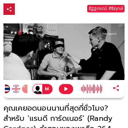
รัฐฐกรณ์ ศิริฤกษ์
คุณเคยอดนอนนานที่สุดกี่ชั่วโมง?
สำหรับ ‘แรนดี การ์ดเนอร์’ (Randy