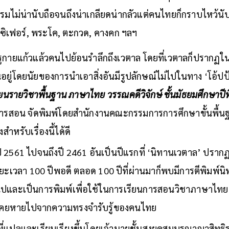
มไม่น่านับถือจนถึงน่าเกลียดน่ากลัวแต่คนไทยก็กราบไหว้นับถ
ลูซิเฟอร์, พระโค, ตะกวด, คางคก ฯลฯ
รูปครูกายแก้วแล้วคนไปย้อนรำลึกถึงเวตาล โดยที่เวตาลก็ปราก
อนอยู่โดยนัยของการนำเอาสิ่งอันมีรูปลักษณ์ไม่ไปในทาง ‘โอ้
ียนรายวิชาพื้นฐาน ภาษาไทย วรรณคดีวิจักษ์ ชั้นมัธยมศึกษาปีที
การสอน จัดพิมพ์โดยสำนักงานคณะกรรมการการศึกษาขั้นพื้นฐา
สำหรับเรื่องนี้ได้ดี
ี 2561 ไปจนถึงปี 2461 อันเป็นปีแรกที่ ‘นิทานเวตาล’ ปร
เวลา 100 ปีพอดี ตลอด 100 ปีที่ผ่านมาก็พบมีการตีพิมพ์นิทานเ
ไปและเป็นการพิมพ์เพื่อใช้ในการเรียนการสอนวิชาภาษาไท
่เคยหายไปจากความทรงจำรับรู้ของคนไทย
แปลและเรียบเรียงขึ้นโดยเจ้านายชั้นสูงยุคสมบูรณาญาสิทธิรา