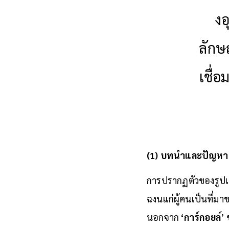
งอ
ลักษ
เชื่
(1) บทนำและปัญหา
การปรากฏตัวของรูปเคา
ฉงนแก่ผู้คนเป็นที่มาข
นอกจาก
‘การ์กอยล์
’