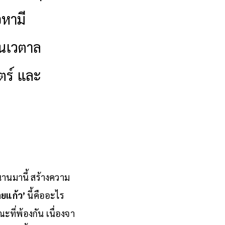
อหามี
นเวตาล
ตร์ และ
นานมานี้ สร้างความ
ายแก้ว’
นี้คืออะไร
ี่พ้องกัน เนื่องจา