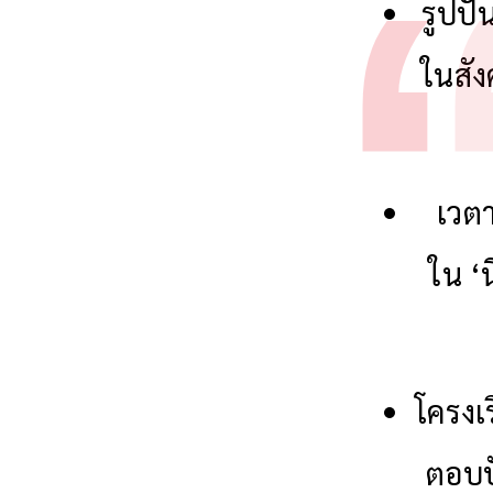
รูปปั
ในสั
เวตา
ใน ‘น
โครงเ
ตอบปั