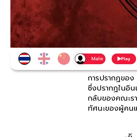
Play
การปรากฏของ ‘ค
ซึ่งปรากฏในอิน
กลับของคณะราษฎ
ทัศนะของผู้คนแต