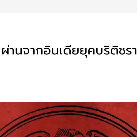
นผ่านจากอินเดียยุคบริติช