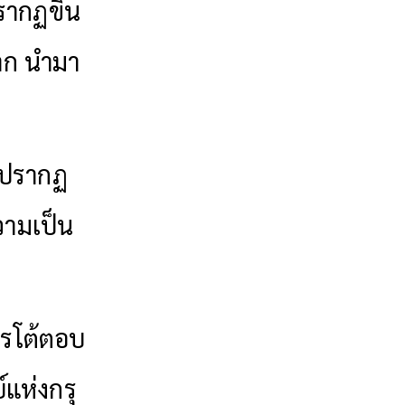
รากฏขึ้น
าก นำมา
์ ปรากฏ
ความเป็น
ารโต้ตอบ
แห่งกรุ