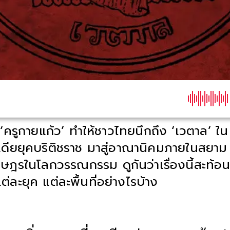
รูกายแก้ว’ ทำให้ชาวไทยนึกถึง ‘เวตาล’ ใน
เดียยุคบริติชราช มาสู่อาณานิคมภายในสยา
รในโลกวรรณกรรม ดูกันว่าเรื่องนี้สะท้อนป
่ละยุค แต่ละพื้นที่อย่างไรบ้าง