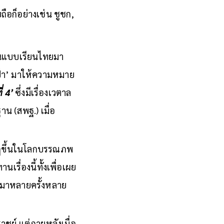
ือก็อย่างเช่น ชูชก,
ฏในแบบเรียนไทยมา
ปป้า’ มาให้ความหมาย
่ 4’
ซึ่งมีเรื่องเวตาล
น (สพฐ.) เมื่อ
ากฏขึ้นในโลกบรรณภพ
รื่องนี้ทั้งเพื่อเผย
ยมาหลายครั้งหลาย
ชย์ แต่ภายหลังเมื่อ