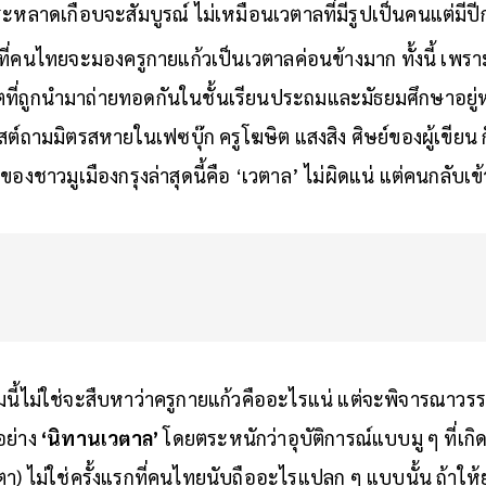
ระหลาดเกือบจะสัมบูรณ์ ไม่เหมือนเวตาลที่มีรูปเป็นคนแต่มีปี
้มที่คนไทยจะมองครูกายแก้วเป็นเวตาลค่อนข้างมาก ทั้งนี้ เพรา
ี่ถูกนำมาถ่ายทอดกันในชั้นเรียนประถมและมัธยมศึกษาอยู่ห
โพสต์ถามมิตรสหายในเฟซบุ๊ก ครูโฆษิต แสงสิง ศิษย์ของผู้เขีย
องชาวมูเมืองกรุงล่าสุดนี้คือ ‘เวตาล’ ไม่ผิดแน่ แต่คนกลับเข
นี้ไม่ใช่จะสืบหาว่าครูกายแก้วคืออะไรแน่ แต่จะพิจารณาวรร
อย่าง
‘นิทานเวตาล’
โดยตระหนักว่าอุบัติการณ์แบบมู ๆ ที่เกิดขึ
ตา) ไม่ใช่ครั้งแรกที่คนไทยนับถืออะไรแปลก ๆ แบบนั้น ถ้าให้ยกตั