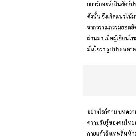
กการ์กอยล์เป็นสัตว์ป
ดังนั้น จึงเกิดแนวโน
จากวรรณกรรมยอดฮิตท
ผ่านมา เมื่อผู้เขียน
มั่นใจว่า รูปประหลาดข
อย่างไรก็ตาม บทความ
ความรับรู้ของคนไทย
กายแก้วถึงเทพสี่หูห้า