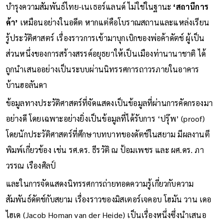
บำรุงความสัมพันธ์ไทย-เนเธอร์แลนด์ ไม่ใช่ในฐานะ
‘สถานีการ
ค้า’
เหมือนอย่างในอดีต หากแต่คือโบราณสถานและแหล่งเรียน
รู้ประวัติศาสตร์ เรื่องราวการเข้ามาบุกเบิกของพ่อค้าดัตช์ ผู้เป็น
ส่วนหนึ่งของการสร้างสรรค์อยุธยาให้เป็นเมืองท่านานาชาติ ได้
ถูกนำเสนออย่างเป็นระบบผ่านนิทรรศการถาวรภายในอาคาร
บ้านฮอลันดา
ข้อมูลทางประวัติศาสตร์ที่จัดแสดงเป็นข้อมูลที่ผ่านการคัดกรองมา
อย่างดี โดยเฉพาะอย่างยิ่งเป็นข้อมูลที่ได้รับการ ‘ปรุ๊พ’ (proof)
โดยนักประวัติศาสตร์ที่ศึกษาบทบาทของดัตช์ในสยาม มีผลงานตี
พิมพ์เกี่ยวข้อง เช่น รศ.ดร. ธีรวัติ ณ ป้อมเพชร และ ผศ.ดร. ภา
วรรณ เรืองศิลป์
และในการจัดแสดงนิทรรศการถ่ายทอดความรู้เกี่ยวกับความ
สัมพันธ์ดัตช์กับสยาม เรื่องราวของมิสเตอร์เจคอบ โฮมัน วาน เดอ
ไฮเด (Jacob Homan van der Heide) เป็นเรื่องหนึ่งซึ่งนำเสนอ