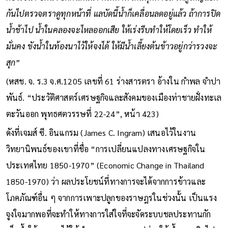
กันไปตรวจตราดูทุกหน้าที่ แลบัดนี้น้ำก็เคลื่อนลดอยู่แล้ว ถ้าการปิด
น้ำช้าไป น้ำในคลองจะไหลออกเสีย ให้เร่งรีบทำให้โดยเร็ว ทำให้
มั่นคง ขังน้ำในท้องนาไว้ให้จงได้ ให้มีน้ำเลี้ยงต้นข้าวอยู่กว่ารวงจะ
สุก”
(หสช. จ. ร.3 จ.ศ.1205 เลขที่ 61 ร่างสารตรา อ้างใน กำพล จำปา
พันธ์. “ประวัติศาสตร์เศรษฐกิจและสังคมของเมืองท่าชายฝั่งทะเล
ตะวันออก พุทธศตวรรษที่ 22-24”, หน้า 423)
ดังที่เจมส์ ซี. อินแกรม (James C. Ingram) เสนอไว้ในงาน
วิทยานิพนธ์ของเขาที่ชื่อ “การเปลี่ยนแปลงทางเศรษฐกิจใน
ประเทศไทย 1850-1970” (Economic Change in Thailand
1850-1970) ว่า ผลประโยชน์ที่ทางการจะได้จากการข้าวและ
โภคภัณฑ์อื่น ๆ จากการเพาะปลูกของราษฎรในช่วงนั้น เป็นแรง
จูงใจมากพอที่จะทำให้ทางการใส่ใจที่จะจัดระบบชลประทานกัก