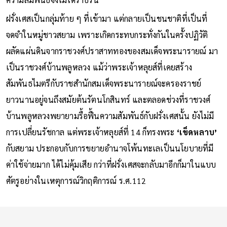
ฝรั่งเศสเป็นกลุ่มท้าย ๆ ที่เข้ามา แต่กลายเป็นชนชาติที่เป็นที่
จดจำในหมู่ชาวสยาม เพราะเกิดกระทบกระทั่งกันในครั้งปฏิวัติ
ผลัดแผ่นดินจากราชวงศ์ปราสาททองของสมเด็จพระนารายณ์ มา
เป็นราชวงศ์บ้านพลูหลวง แม้ว่าพระเจ้าหลุยส์ที่เคยสร้าง
สัมพันธไมตรีกับราชสำนักสมเด็จพระนารายณ์จะครองราชย์
ยาวนานอยู่จนถึงสมัยต้นรัตนโกสินทร์ และตลอดช่วงที่ราชวงศ์
บ้านพลูหลวงพยายามรื้อฟื้นความสัมพันธ์กับฝรั่งเศสนั้น ยังไม่มี
การเปลี่ยนรัชกาล แต่พระเจ้าหลุยส์ที่ 14 ก็ทรงพระ
‘เข็ดหลาบ’
กับสยาม ประกอบกับการขยายอำนาจโพ้นทะเลเป็นนโยบายที่มี
ค่าใช้จ่ายมาก ได้ไม่คุ้มเสีย กว่าที่ฝรั่งเศสจะกลับมาอีกก็มาในแบบ
ศัตรูอย่างในเหตุการณ์วิกฤติการณ์ ร.ศ.112