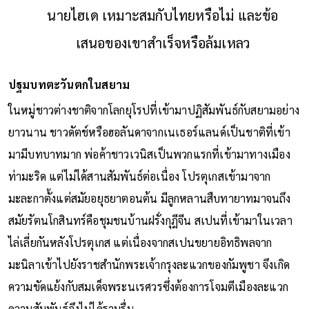
นายไฮเด เหมาะสมกับไทยหรือไม่ และข้อ
เสนอของเขาสำเร็จหรือล้มเหลว
ปฐมบทตะวันตกในสยาม
ในหมู่ชาวต่างชาติจากโลกยุโรปที่เข้ามาปฏิสัมพันธ์กับสยามอย่าง
ยาวนาน ชาวดัตช์หรือฮอลันดาจากเนเธอร์แลนด์เป็นชาติที่เข้า
มามีบทบาทมาก พ่อค้าชาวเวนิสเป็นพวกแรกที่เข้ามาทางเมือง
ท่ามะริด แต่ไม่ได้สานสัมพันธ์ต่อเนื่อง โปรตุเกสเข้ามาจาก
มะละกาตั้งแต่สมัยอยุธยาตอนต้น มีลูกหลานสืบทายาทมาจนถึง
สมัยรัตนโกสินทร์คือชุมชนบ้านฝรั่งกุฎีจีน สเปนที่เข้ามาในเวลา
ไล่เลี่ยกันหลังโปรตุเกส แต่เนื่องจากสเปนขยายอิทธิพลจาก
มะนิลาเข้าไปยังราชสำนักพระเจ้ากรุงละแวกของกัมพูชา จึงเกิด
ความขัดแย้งกับสมเด็จพระนเรศวรซึ่งต้องการโจมตีเมืองละแวก
ความสัมพันธ์จึงไม่ได้ราบรื่น