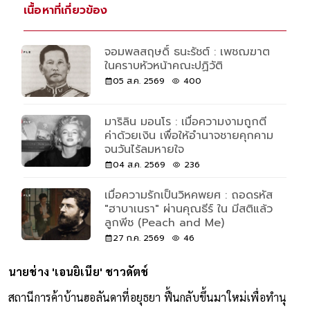
เนื้อหาที่เกี่ยวข้อง
จอมพลสฤษดิ์ ธนะรัชต์ : เพชฌฆาต
ในคราบหัวหน้าคณะปฏิวัติ
05 ส.ค. 2569
400
มาริลิน มอนโร : เมื่อความงามถูกตี
ค่าด้วยเงิน เพื่อให้อำนาจชายคุกคาม
จนวันไร้ลมหายใจ
04 ส.ค. 2569
236
เมื่อความรักเป็นวิหคพยศ : ถอดรหัส
"ฮาบาเนรา" ผ่านคุณธีร์ ใน มีสติแล้ว
ลูกพีช (Peach and Me)
27 ก.ค. 2569
46
นายช่าง 'เอนยิเนีย' ชาวดัตช์
สถานีการค้าบ้านฮอลันดาที่อยุธยา ฟื้นกลับขึ้นมาใหม่เพื่อทำนุ