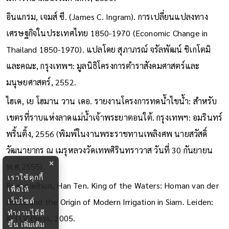
อินแกรม, เจมส์ ซี. (James C. Ingram). การเปลี่ยนแปลงทาง
เศรษฐกิจในประเทศไทย 1850-1970 (Economic Change in
Thailand 1850-1970). แปลโดย สุภาภรณ์ จรัลพัฒน์ ชิเกโตมิ
และคณะ, กรุงเทพฯ: มูลนิธิโครงการตำราสังคมศาสตร์และ
มนุษยศาสตร์, 2552.
ไฮเด, เย โฮมาน วาน เดอ. รายงานโครงการทดน้ำไขน้ำ: สำหรับ
เขตรที่ราบแห่งลาดแม่น้ำเจ้าพระยาตอนใต้. กรุงเทพฯ: อมรินทร์
พริ้นติ้ง, 2556 (พิมพ์ในงานพระราชทานเพลิงศพ นายสวัสดิ์
วัฒนายากร ณ เมรุหลวงวัดเทพศิรินทราวาส วันที่ 30 กันยายน
×
พ.ศ.2555).
เราใช้คุกกี้
Brummelhuis, Han Ten. King of the Waters: Homan van der
เพื่อให้
เว็บไซต์
Heide and the Origin of Modern Irrigation in Siam. Leiden:
ทำงานได้ดี
KITLV Press, 2005.
ขึ้น
เพิ่มเติม