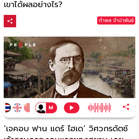
เขาได้ผลอย่างไร?
กำพล จำปาพันธ์
‘เจคอบ ฟาน แดร์ ไฮเด’ วิศวกรดัตช์