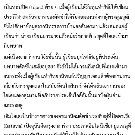
เป็นทอปปิค (topic) ท้าย ๆ เมื่อผู้เขียนได้รับทุนทำวิจัยให้เขียน
ประวัติศาสตร์บทบาทของดัตช์ ก็ได้รับคอมเมนต์จากผู้ทรงคุณวุฒิ
ซึ่งไปศึกษาข้อมูลจากนิทรรศการบ้านฮอลันดามา แล้วเสนอแก่ผู้
เขียนว่า น่าจะเขียนยาวมาจนถึงสมัยรัชกาลที่ 5 ยุคที่ไฮเดเข้ามา
มีบทบาท
แต่เนื่องจากว่างานวิจัยชิ้นนั้น ผู้เขียนมุ่งโฟกัสอยู่ที่ประเด็น
บทบาทดัตช์ในสมัยอยุธยา จึงยังไม่ได้มาจนถึงสมัยที่ไฮเดเข้ามา
จนกระทั่งเมื่อผู้เขียนทำวิทยานิพนธ์ปริญญาเอกแล้วต้องอ่านงาน
เกี่ยวกับการขุดคลองในสมัยรัตนโกสินทร์ จึงได้หยิบเอางานของ
ไฮเดและกลุ่มงานที่อภิปรายประเด็นใกล้กันนั้นมาปัดฝุ่นอ่าน
แกะรอยดู
เดิมไฮเดเป็นข้าราชการของอาณานิคมดัตช์ ประจำอยู่ที่ปัตตาเวีย
(Batavia) (ปัจจุบันคือกรุงจาการ์ตา ประเทศอินโดนีเซีย) มูลเหตุที่