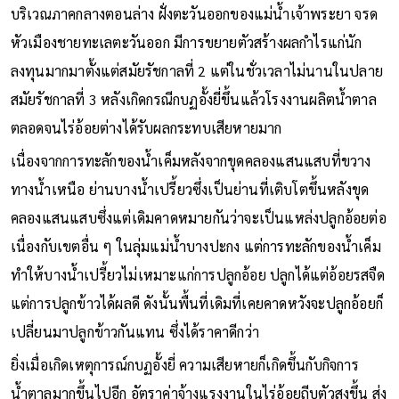
บริเวณภาคกลางตอนล่าง ฝั่งตะวันออกของแม่น้ำเจ้าพระยา จรด
หัวเมืองชายทะเลตะวันออก มีการขยายตัวสร้างผลกำไรแก่นัก
ลงทุนมากมาตั้งแต่สมัยรัชกาลที่ 2 แต่ในชั่วเวลาไม่นานในปลาย
สมัยรัชกาลที่ 3 หลังเกิดกรณีกบฏอั้งยี่ขึ้นแล้วโรงงานผลิตน้ำตาล
ตลอดจนไร่อ้อยต่างได้รับผลกระทบเสียหายมาก
เนื่องจากการทะลักของน้ำเค็มหลังจากขุดคลองแสนแสบที่ขวาง
ทางน้ำเหนือ ย่านบางน้ำเปรี้ยวซึ่งเป็นย่านที่เติบโตขึ้นหลังขุด
คลองแสนแสบซึ่งแต่เดิมคาดหมายกันว่าจะเป็นแหล่งปลูกอ้อยต่อ
เนื่องกับเขตอื่น ๆ ในลุ่มแม่น้ำบางปะกง แต่การทะลักของน้ำเค็ม
ทำให้บางน้ำเปรี้ยวไม่เหมาะแก่การปลูกอ้อย ปลูกได้แต่อ้อยรสจืด
แต่การปลูกข้าวได้ผลดี ดังนั้นพื้นที่เดิมที่เคยคาดหวังจะปลูกอ้อยก็
เปลี่ยนมาปลูกข้าวกันแทน ซึ่งได้ราคาดีกว่า
ยิ่งเมื่อเกิดเหตุการณ์กบฏอั้งยี่ ความเสียหายก็เกิดขึ้นกับกิจการ
น้ำตาลมากขึ้นไปอีก อัตราค่าจ้างแรงงานในไร่อ้อยถีบตัวสูงขึ้น ส่ง