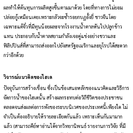
ผลทำให้ต้นทุนการผลิตสูงขึ้นตามมาด้วย โดยที่ทางการไม่ยอม
ปล่อยกู้เหมือนเคยเพราะกลัวจะซ้ำรอยกบฏอั้งยี่ ชาวจีนโดย
เฉพาะแต้จิ๋วที่มีทุนน้อยผละจากโรงงานน้ำตาลหันไปปลูกข้าว
แทน ประกอบกับน้ำตาลสยามกำลังเจอคู่แข่งอย่างชวาและ
ฟิลิปปินส์ที่สามารถส่งออกไปยังสหรัฐอเมริกาและยุโรปได้สะดวก
กว่าอีกด้วย
วิจารณ์แนวคิดของไฮเด
ปัจจุบันการสร้างเขื่อน ซึ่งเป็นข้อเสนอหลักของแนวคิดและวิธีการ
จัดการน้ำของไฮเดนั้น สร้างผลกระทบต่อวิถีชีวิตของประชาชน
ตลอดจนส่งผลต่อการพังของระบบนิเวศของประเทศนี้เพียงใด ไม่
จำเป็นต้องอธิบายให้รายละเอียดกันแล้ว เพราะเห็นกันมามาก
แล้ว (สามารถคีย์หาอ่านได้จากวิทยานิพนธ์ รายงานการวิจัย ที่มี