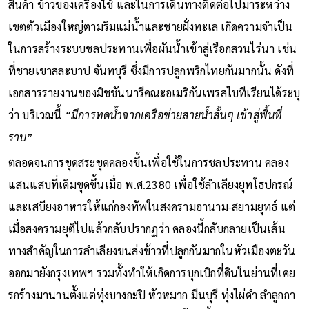
สินค้า ข้าวของเครื่องใช้ และในการเดินทางติดต่อไปมาระหว่าง
เขตตัวเมืองใหญ่ตามริมแม่น้ำและชายฝั่งทะเล เกิดความจำเป็น
ในการสร้างระบบชลประทานเพื่อผันน้ำเข้าสู่เรือกสวนไร่นา เช่น
ที่ชายเขาสละบาป จันทบุรี ซึ่งมีการปลูกพริกไทยกันมากนั้น ดังที่
เอกสารรายงานของมิชชันนารีคณะอเมริกันเพรสไบทีเรียนได้ระบุ
ว่า บริเวณนี้
“มีการทดน้ำจากเครือข่ายสายน้ำสั้นๆ เข้าสู่พื้นที่
ราบ”
ตลอดจนการขุดสระขุดคลองขึ้นเพื่อใช้ในการชลประทาน คลอง
แสนแสบที่เดิมขุดขึ้นเมื่อ พ.ศ.2380 เพื่อใช้ลำเลียงยุทโธปกรณ์
และเสบียงอาหารให้แก่กองทัพในสงครามอานาม-สยามยุทธ์ แต่
เมื่อสงครามยุติไปแล้วกลับปรากฏว่า คลองนี้กลับกลายเป็นเส้น
ทางสำคัญในการลำเลียงขนส่งข้าวที่ปลูกกันมากในหัวเมืองตะวัน
ออกมายังกรุงเทพฯ รวมทั้งทำให้เกิดการบุกเบิกที่ดินในย่านที่เคย
รกร้างมานานตั้งแต่ทุ่งบางกะปิ หัวหมาก มีนบุรี ทุ่งไผ่ดำ ลำลูกกา