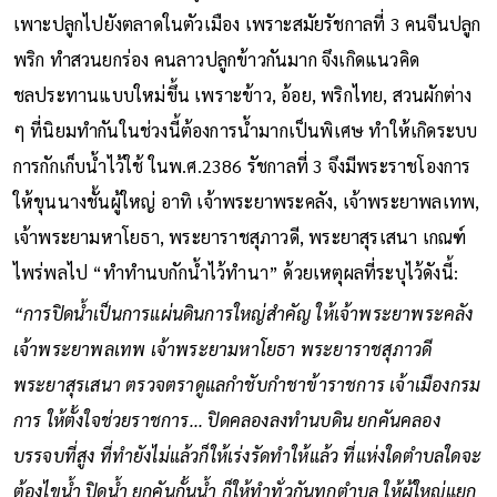
เพาะปลูกไปยังตลาดในตัวเมือง เพราะสมัยรัชกาลที่ 3 คนจีนปลูก
พริก ทำสวนยกร่อง คนลาวปลูกข้าวกันมาก จึงเกิดแนวคิด
ชลประทานแบบใหม่ขึ้น เพราะข้าว, อ้อย, พริกไทย, สวนผักต่าง
ๆ ที่นิยมทำกันในช่วงนี้ต้องการน้ำมากเป็นพิเศษ ทำให้เกิดระบบ
การกักเก็บน้ำไว้ใช้ ในพ.ศ.2386 รัชกาลที่ 3 จึงมีพระราชโองการ
ให้ขุนนางชั้นผู้ใหญ่ อาทิ เจ้าพระยาพระคลัง, เจ้าพระยาพลเทพ,
เจ้าพระยามหาโยธา, พระยาราชสุภาวดี, พระยาสุรเสนา เกณฑ์
ไพร่พลไป “ทำทำนบกักน้ำไว้ทำนา” ด้วยเหตุผลที่ระบุไว้ดังนี้:
“การปิดน้ำเป็นการแผ่นดินการใหญ่สำคัญ ให้เจ้าพระยาพระคลัง
เจ้าพระยาพลเทพ เจ้าพระยามหาโยธา พระยาราชสุภาวดี
พระยาสุรเสนา ตรวจตราดูแลกำชับกำชาข้าราชการ เจ้าเมืองกรม
การ ให้ตั้งใจช่วยราชการ... ปิดคลองลงทำนบดิน ยกคันคลอง
บรรจบที่สูง ที่ทำยังไม่แล้วก็ให้เร่งรัดทำให้แล้ว ที่แห่งใดตำบลใดจะ
ต้องไขน้ำ ปิดน้ำ ยกคันกั้นน้ำ ก็ให้ทำทั่วกันทุกตำบล ให้ผู้ใหญ่แยก