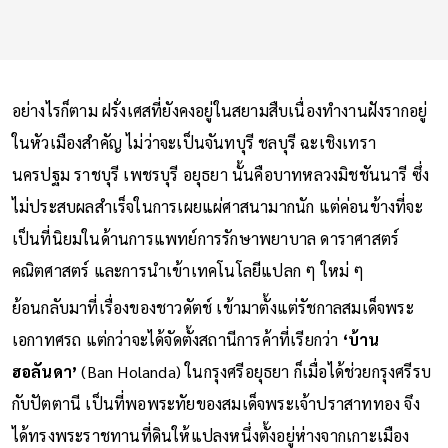
อย่างไรก็ตาม ฝรั่งเศสที่ยังคงอยู่ในสยามสืบเนื่องทำงานฝังรากอยู่
ในหัวเมืองสำคัญ ไม่ว่าจะเป็นจันทบุรี ชลบุรี ฉะเชิงเทรา
นครปฐม ราชบุรี เพชรบุรี อยุธยา นั้นคือบาทหลวงมิชชันนารี ซึ่ง
ไม่ประสบผลสำเร็จในการเผยแผ่ศาสนามากนัก แต่ค่อนข้างที่จะ
เป็นที่นิยมในด้านการแพทย์การรักษาพยาบาล ดาราศาสตร์
คณิตศาสตร์ และการนำเข้าเทคโนโลยีแปลก ๆ ใหม่ ๆ
ย้อนกลับมาที่เรื่องของชาวดัตช์ เข้ามาตั้งแต่รัชกาลสมเด็จพระ
เอกาทศรถ แต่กว่าจะได้จัดตั้งสถานีการค้าที่เรียกว่า
‘บ้าน
ฮอลันดา’
(Ban Holanda) ในกรุงศรีอยุธยา ก็เมื่อได้ช่วยกรุงศรีรบ
กับปัตตานี เป็นที่พอพระทัยของสมเด็จพระเจ้าปราสาททอง จึง
ได้ทรงพระราชทานที่ดินให้แปลงหนึ่งตั้งอยู่ห่างจากเกาะเมือง