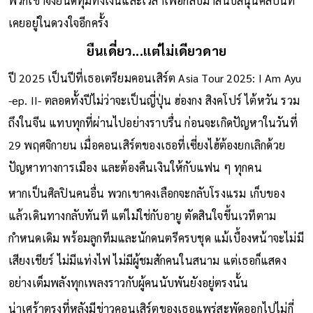
ทางการเงินมั่นคง เมื่อทราบว่าไอดอลในวัยเด็กจะมาจัดแสดงที่จีน
พวกเขาจึงยินดีทุ่มทั้งเงินและเวลาเพื่อกลับมาสนับสนุนศิลปินที่
เคยอยู่ในดวงใจอีกครั้ง
ยืนเดี่ยว...แต่ไม่เดียวดาย
ปี 2025 เป็นปีที่เธอเตรียมคอนเสิร์ต Asia Tour 2025: I Am Ayu
-ep. II- ตลอดทั้งปีไม่ว่าจะเป็นญี่ปุ่น ฮ่องกง สิงคโปร์ ไต้หวัน รวม
ถึงในจีน แทบทุกที่ผ่านไปอย่างราบรื่น ก่อนจะเกิดปัญหาในวันที่
29 พฤศจิกายน เมื่อคอนเสิร์ตของเธอที่เซี่ยงไฮ้ต้องยกเลิกด้วย
ปัญหาทางการเมือง และต้องคืนเงินให้กับแฟน ๆ ทุกคน
หากเป็นศิลปินคนอื่น พวกเขาคงเลือกจะกลับโรงแรม เก็บของ
แล้วเดินทางกลับทันที แต่ไม่ใช่กับอายู ตัดสินใจขึ้นเวทีตาม
กำหนดเดิม พร้อมลูกทีมและนักดนตรีครบชุด แม้เบื้องหน้าจะไม่มี
เสียงเชียร์ ไม่มีแท่งไฟ ไม่มีผู้ชมสักคนในสนาม แต่เธอก็แสดง