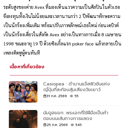
จุดเปลี่ยนเกิดขึ้นตอนเธออายุประมาณ 17 ปี เมื่อเธอได้พบกับ
‘แม็กซ์ มัตสึอุระ’
(Max Matsuura)
ผู้ร่วมก่อตั้งและผู้บริหาร
ระดับสูงของค่าย Avex ที่มองเห็นแววความเป็นศิลปินในตัวเธอ
จึงลงทุนทั้งเงินไม่น้อยและเวลานานกว่า 2 ปีพัฒนาทักษะความ
เป็นนักร้องเพิ่มเติม พร้อมปรับภาพลักษณ์เธอใหม่ ก่อนเดบิวต์
เป็นนักร้องเดี่ยวในสังกัด Avex อย่างเป็นทางการเมื่อ 8 เมษายน
1998 ขณะอายุ 19 ปี ด้วยซิงเกิ้ลแรก poker face แล้วกลายเป็น
เพลงติดหูผู้คนทันที
เนื้อหาที่เกี่ยวข้อง
Casiopea : ตำนานแจ๊สฟิวชันแห่ง
ญี่ปุ่นที่สะท้อนสุ้มเสียงวัยเยาว์
31 ก.ค. 2569
55
นัมจูฮยอก: พระเอกที่ใช้ฝีมือเป็นคำ