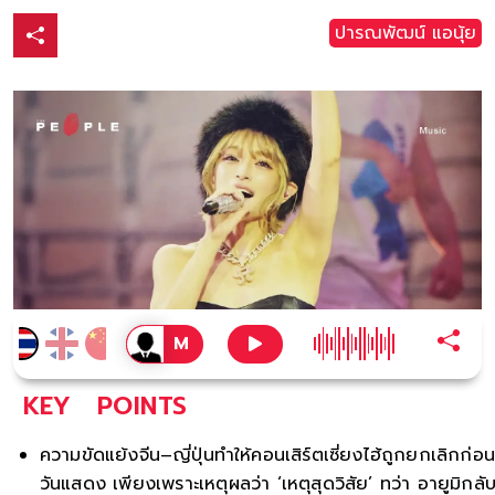
ปารณพัฒน์ แอนุ้ย
KEY
POINTS
ความขัดแย้งจีน–ญี่ปุ่นทำให้คอนเสิร์ตเซี่ยงไฮ้ถูกยกเลิกก่อ
วันแสดง เพียงเพราะเหตุผลว่า ‘เหตุสุดวิสัย’ ทว่า อายูมิกลั