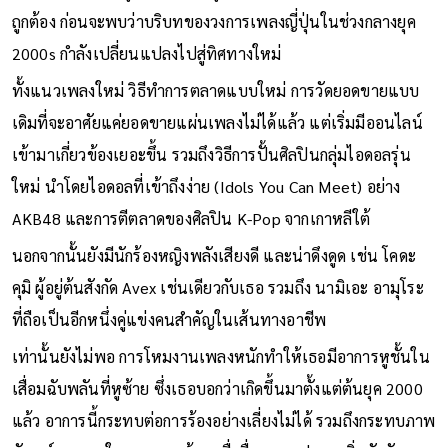
และความกดดันของค่ายจะตกมาอยู่ที่ อายู ด้วยว่าจะต้องผลิตผล
งานชั้นดีออกมาอยู่เสมอ เพื่อพิสูจน์ว่าการตัดสินใจของเธอคือสิ่งที่
ถูกต้อง ก่อนจะพบว่าบริบทของวงการเพลงญี่ปุ่นในช่วงกลางยุค
2000s กำลังเปลี่ยนแปลงไปสู่ทิศทางใหม่
ทั้งแนวเพลงใหม่ วิธีทำการตลาดแบบใหม่ การวัดยอดขายแบบ
เดิมที่จะอาศัยแค่ยอดขายแผ่นเพลงไม่ได้แล้ว แต่เริ่มมีออนไลน์
เข้ามาเกี่ยวข้องเยอะขึ้น รวมถึงวิธีการปั้นศิลปินกลุ่มไอดอลรุ่น
ใหม่ นำโดยไอดอลที่เข้าถึงง่าย (Idols You Can Meet) อย่าง
AKB48 และการตีตลาดของศิลปิน K-Pop จากเกาหลีใต้
นอกจากนั้นยังมีนักร้องหญิงพลังเสียงดี และน่าดึงดูด เช่น โคดะ
คุมิ ผู้อยู่ต้นสังกัด Avex เช่นเดียวกับเธอ รวมถึง นามิเอะ อามุโระ
ที่ถือเป็นอีกหนึ่งคู่แข่งคนสำคัญในเส้นทางอาชีพ
เท่านั้นยังไม่พอ การโหมงานเพลงหนักทำให้เธอมีอาการหูชั้นใน
เสื่อมฉับพลันที่หูซ้าย ซึ่งเธอบอกว่าเกิดขึ้นมาตั้งแต่ต้นยุค 2000