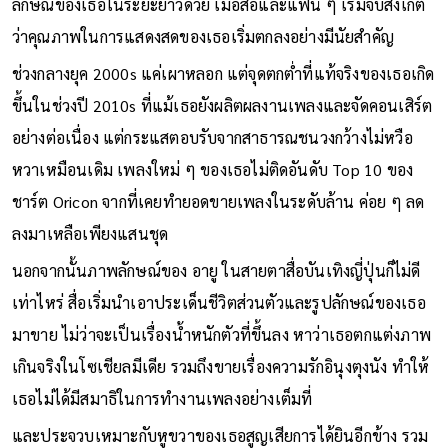
แล้ว อาการนี้กระทบต่อการร้องอย่างเลี่ยงไม่ได้ รวมถึงกระทบภาพ
ลักษณ์ของเธอในระยะยาวด้วย เมื่อสื่อและแฟน ๆ เริ่มจับสังเกต
ว่าคุณภาพในการแสดงสดของเธอเริ่มตกลงอย่างมีนัยสำคัญ
ช่วงกลางยุค 2000s แค่เผาหลอก แต่จุดตกต่ำที่แท้จริงของเธอเกิด
ขึ้นในช่วงปี 2010s ที่แม้เธอยังผลิตผลงานเพลงและจัดคอนเสิร์ต
อย่างต่อเนื่อง แต่กระแสตอบรับจากสาธารณชนวงกว้างไม่หวือ
หวาเหมือนเดิม เพลงใหม่ ๆ ของเธอไม่ติดอันดับ Top 10 ของ
ชาร์ต Oricon จากที่เคยทำยอดขายเพลงในระดับล้าน ค่อย ๆ ลด
ลงมาเหลือเพียงแสนชุด
นอกจากนั้นภาพลักษณ์ของ อายู ในสายตาสื่อบันเทิงญี่ปุ่นก็ไม่ดี
เท่าไหร่ สื่อเริ่มนำเอาประเด็นชีวิตส่วนตัวและรูปลักษณ์ของเธอ
มาขาย ไม่ว่าจะเป็นเรื่องน้ำหนักตัวที่ขึ้นลง หาว่าเธอตกแต่งภาพ
เกินจริงในโซเชียลมีเดีย รวมถึงขายเรื่องความรักอินุงตุงนัง ทำให้