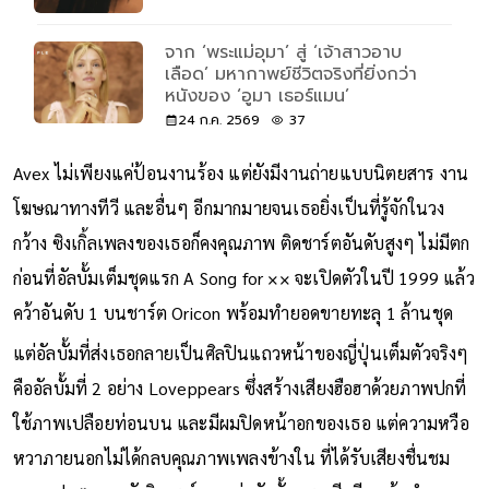
ตอบบนเส้นทางการแสดง
25 ก.ค. 2569
545
จาก ‘พระแม่อุมา’ สู่ ‘เจ้าสาวอาบ
เลือด’ มหากาพย์ชีวิตจริงที่ยิ่งกว่า
หนังของ ‘อูมา เธอร์แมน’
24 ก.ค. 2569
37
Avex ไม่เพียงแค่ป้อนงานร้อง แต่ยังมีงานถ่ายแบบนิตยสาร งาน
โฆษณาทางทีวี และอื่นๆ อีกมากมายจนเธอยิ่งเป็นที่รู้จักในวง
กว้าง ซิงเกิ้ลเพลงของเธอก็คงคุณภาพ ติดชาร์ตอันดับสูงๆ ไม่มีตก
ก่อนที่อัลบั้มเต็มชุดแรก A Song for ×× จะเปิดตัวในปี 1999 แล้ว
คว้าอันดับ 1 บนชาร์ต Oricon พร้อมทำยอดขายทะลุ 1 ล้านชุด
แต่อัลบั้มที่ส่งเธอกลายเป็นศิลปินแถวหน้าของญี่ปุ่นเต็มตัวจริงๆ
คืออัลบั้มที่ 2 อย่าง Loveppears ซึ่งสร้างเสียงฮือฮาด้วยภาพปกที่
ใช้ภาพเปลือยท่อนบน และมีผมปิดหน้าอกของเธอ แต่ความหวือ