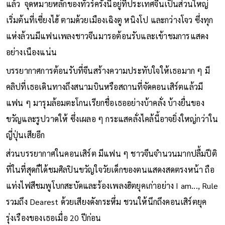
ไปเยือนแดนมังกรครั้งแรกในรอบ 16 ปี โดยนอกจากแสดงที่ญี่ปุ่น
แล้ว จุดหมายหลักของทัวร์ครั้งนี้อยู่ที่ประเทศจีนเป็นส่วนใหญ่
เริ่มต้นที่เซี่ยงไฮ้ ตามด้วยเมืองเฉิงตู หนิงโป และกว่างโจว ซึ่งทุก
แห่งล้วนมีแฟนเพลงชาวจีนมารอต้อนรับและเข้าชมการแสดง
อย่างเนืองแน่น
บรรยากาศการต้อนรับที่จีนสร้างความประทับใจให้เธอมาก ๆ มี
คลิปที่เธอเดินทางถึงสนามบินหรือสถานที่จัดคอนเสิร์ตแล้วมี
แฟน ๆ มารุมล้อมตะโกนเรียกชื่อเธออย่างบ้าคลั่ง บ้างยื่นของ
ขวัญและรูปวาดให้ ซึ่งเผลอ ๆ กระแสคลั่งไคล้นี้อาจยิ่งใหญ่กว่าใน
ญี่ปุ่นเสียอีก
ส่วนบรรยากาศในคอนเสิร์ต มีแฟน ๆ ชาวจีนจำนวนมากปลื้มปีติ
ที่ในที่สุดก็ได้ชมศิลปินขวัญใจวัยเด็กของตนแสดงสดตรงหน้า ถือ
แท่งไฟสีชมพูโบกสะบัดและร้องเพลงฮิตยุคเก่าอย่าง I am..., Rule