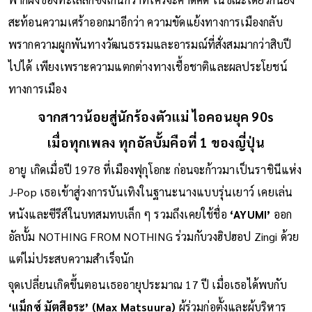
ความสัมพันธ์ระหว่างศิลปินหญิงคนหนึ่งกับแฟนเพลงที่อยู่อีก
ฟากฝั่งของทะเลลึกซึ้งเกินกว่าที่ใครจะคาดคิด ในขณะเดียวกันยัง
สะท้อนความเศร้าออกมาอีกว่า ความขัดแย้งทางการเมืองกลับ
พรากความผูกพันทางวัฒนธรรมและอารมณ์ที่สั่งสมมากว่าสิบปี
ไปได้ เพียงเพราะความแตกต่างทางเชื้อชาติและผลประโยชน์
ทางการเมือง
จากสาวน้อยสู่นักร้องตัวแม่ ไอคอนยุค 90s
เมื่อทุกเพลง ทุกอัลบั้มคือที่ 1 ของญี่ปุ่น
อายู เกิดเมื่อปี 1978 ที่เมืองฟุกุโอกะ ก่อนจะก้าวมาเป็นราชินีแห่ง
J-Pop เธอเข้าสู่วงการบันเทิงในฐานะนางแบบรุ่นเยาว์ เคยเล่น
หนังและซีรีส์ในบทสมทบเล็ก ๆ รวมถึงเคยใช้ชื่อ
‘AYUMI’
ออก
อัลบั้ม NOTHING FROM NOTHING ร่วมกับวงฮิปฮอป Zingi ด้วย
แต่ไม่ประสบความสำเร็จนัก