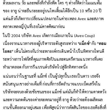
เพลงไม่เหมือนเดิม
ด้วยผลงาน วัย และพลังที่กำลังพีค ใคร ๆ ต่างก็คิดว่าโมเมนตั้ม
ของ อายู น่าจะยืนระยะอยู่บนโพเดี้ยมได้อีกเป็น 10 หรือ 20 ปี
แต่แล้วก็เกิดการเปลี่ยนแปลงภายในค่ายเพลง Avex และสภาพ
ตลาดเพลงญี่ปุ่นที่เธอไม่คาดคิดมาก่อน
ในปี 2004 บริษัท Avex เกิดการเมืองภายใน (Avex Coup)
เนื่องจากแนวทางของผู้บริหารระดับสูงระหว่าง
‘แม็กซ์’
กับ
‘ทอม
โยดะ’
เห็นไม่ตรงกันว่าจะพาองค์กรเดินหน้าไปในทิศทางไหนดี
ระหว่างการโฟกัสที่คุณภาพศิลปินและดนตรีตามแนวทางที่เคย
ทำมาตลอด กับการรีแบรนด์บริษัทไปสู่อีกทิศทางหนึ่ง
แน่นอนว่าในฐานะที่ แม็กซ์ เป็นผู้ปลุกปั้นเธอเป็นดาว เธอจึง
สนับสนุนเขาอย่างเต็มที่ ก่อนที่การยึดอำนาจแบบเบ็ดเสร็จใน
บริษัทจะจบลงด้วยชัยชนะของ แม็กซ์ แต่มันก็ทำให้ความคาดหวัง