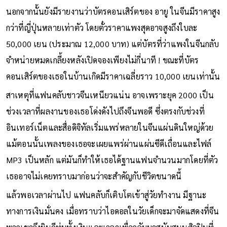
รวมถึง Dearest ด้วยเสียงดังกระหึ่ม ชวนให้นึกถึงคอนเสิร์ตยุค
รุ่งเรืองของเธอเมื่อ 20 ปีก่อน
นอกจากนั้นยังมีรายงานว่าบัตรคอนเสิร์ตของ อายู ในจีนมีราคาสูง
กว่าที่ญี่ปุ่นหลายเท่าตัว โดยตั๋วราคาแพงสุดอาจสูงถึงใบละ
50,000 เยน (ประมาณ 12,000 บาท) แต่บัตรที่ว่าแพงในจีนกลับ
จำหน่ายหมดเกลี้ยงหลังเปิดจองเพียงไม่กี่นาที ! ขณะที่บัตร
คอนเสิร์ตของเธอในบ้านเกิดมีราคาเฉลี่ยราว 10,000 เยนเท่านั้น
สาเหตุที่แฟนคลับชาวจีนเหนียวแน่น อาจเพราะยุค 2000 เป็น
ช่วงเวลาที่ผลงานของเธอโด่งดังไปถึงจีนพอดี ซึ่งตรงกับช่วงที่
อินเทอร์เน็ตและสื่อดิจิทัลเริ่มแพร่หลายในจีนแผ่นดินใหญ่ด้วย
แม้ตอนนั้นเพลงของเธอจะเผยแพร่ผ่านแผ่นซีดีเถื่อนและไฟล์
MP3 เป็นหลัก แต่มันก็ทำให้เธอได้ฐานแฟนจำนวนมากโดยที่ตัว
เธออาจไม่เคยทราบมาก่อนว่าจะสำคัญกับชีวิตขนาดนี้
แล้วพอเวลาผ่านไป แฟนคลับก็เติบโตเข้าสู่วัยทำงาน มีฐานะ