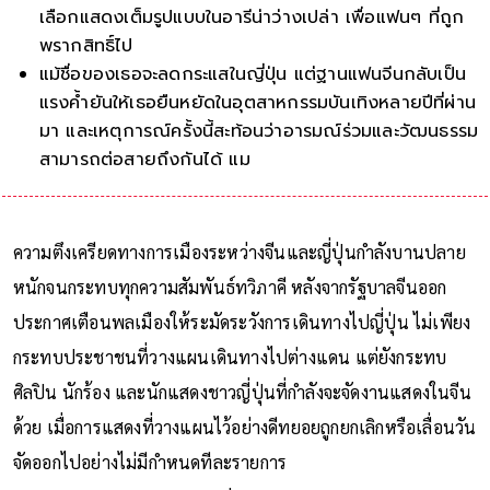
เลือกแสดงเต็มรูปแบบในอารีน่าว่างเปล่า เพื่อแฟนๆ ที่ถูก
พรากสิทธิ์ไป
แม้ชื่อของเธอจะลดกระแสในญี่ปุ่น แต่ฐานแฟนจีนกลับเป็น
แรงค้ำยันให้เธอยืนหยัดในอุตสาหกรรมบันเทิงหลายปีที่ผ่าน
มา และเหตุการณ์ครั้งนี้สะท้อนว่าอารมณ์ร่วมและวัฒนธรรม
สามารถต่อสายถึงกันได้ แม้เส้นแบ่งรัฐชาติจะคมแหลมเพียง
ใด
ความตึงเครียดทางการเมืองระหว่างจีนและญี่ปุ่นกำลังบานปลาย
หนักจนกระทบทุกความสัมพันธ์ทวิภาคี หลังจากรัฐบาลจีนออก
ประกาศเตือนพลเมืองให้ระมัดระวังการเดินทางไปญี่ปุ่น ไม่เพียง
กระทบประชาชนที่วางแผนเดินทางไปต่างแดน แต่ยังกระทบ
ศิลปิน นักร้อง และนักแสดงชาวญี่ปุ่นที่กำลังจะจัดงานแสดงในจีน
ด้วย เมื่อการแสดงที่วางแผนไว้อย่างดีทยอยถูกยกเลิกหรือเลื่อนวัน