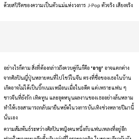
เมื่อภาพนิ่งและภาพเคลื่อนไหวเผยแพร่ออกไป นำมาซึ่งเสียง
ชื่นชมจากผู้คนทั่วโลก รวมถึงในประเทศไทย ว่าเธอช่างเปี่ยมไป
ด้วยสปิริตของความเป็นตัวแม่แห่งวงการ J-Pop ตัวจริง เสียงจริง
อย่างไรก็ตาม สิ่งที่ต้องกล่าวถึงควบคู่กันก็คือ
‘อายู’
อาจแตกต่าง
จากศิลปินญี่ปุ่นหลายคนที่ไปโชว์ในจีน ตรงที่ชื่อของเธอในบ้าน
เกิดอาจไม่ได้เป็นบิ๊กเนมเหมือนเมื่อในอดีต แต่เพราะแฟน ๆ
ชาวจีนที่ยังรัก เทิดทูน และอุดหนุนผลงานของเธออย่างล้นหลาม
ทำให้เธอสามารถกลับมายืนหยัดในวงการบันเทิงช่วงหลายปีมานี้
นั่นเอง