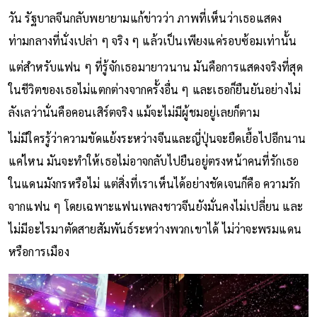
อย่างเต็มพลังทุกเพลงราวกับผู้คนนับพันยังอยู่ตรงนั้น
น่าเศร้าตรงที่หลังมีข่าวคอนเสิร์ตของเธอแพร่สะพัดออกไปไม่กี่
วัน รัฐบาลจีนกลับพยายามแก้ข่าวว่า ภาพที่เห็นว่าเธอแสดง
ท่ามกลางที่นั่งเปล่า ๆ จริง ๆ แล้วเป็นเพียงแค่รอบซ้อมเท่านั้น
แต่สำหรับแฟน ๆ ที่รู้จักเธอมายาวนาน มันคือการแสดงจริงที่สุด
ในชีวิตของเธอไม่แตกต่างจากครั้งอื่น ๆ และเธอก็ยืนยันอย่างไม่
ลังเลว่านั่นคือคอนเสิร์ตจริง แม้จะไม่มีผู้ชมอยู่เลยก็ตาม
ไม่มีใครรู้ว่าความขัดแย้งระหว่างจีนและญี่ปุ่นจะยืดเยื้อไปอีกนาน
แค่ไหน มันจะทำให้เธอไม่อาจกลับไปยืนอยู่ตรงหน้าคนที่รักเธอ
ในแดนมังกรหรือไม่ แต่สิ่งที่เราเห็นได้อย่างชัดเจนก็คือ ความรัก
จากแฟน ๆ โดยเฉพาะแฟนเพลงชาวจีนยังมั่นคงไม่เปลี่ยน และ
ไม่มีอะไรมาตัดสายสัมพันธ์ระหว่างพวกเขาได้ ไม่ว่าจะพรมแดน
หรือการเมือง