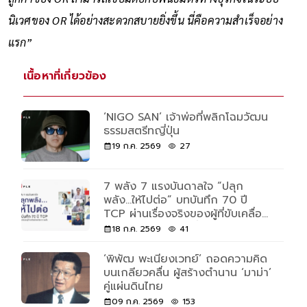
นิเวศของ OR ได้อย่างสะดวกสบายยิ่งขึ้น นี่คือความสำเร็จอย่าง
แรก”
เนื้อหาที่เกี่ยวข้อง
‘NIGO SAN’ เจ้าพ่อที่พลิกโฉมวัฒน
ธรรมสตรีทญี่ปุ่น
19 ก.ค. 2569
27
7 พลัง 7 แรงบันดาลใจ “ปลุก
พลัง...ให้ไปต่อ” บทบันทึก 70 ปี
TCP ผ่านเรื่องจริงของผู้ที่ขับเคลื่อน
ด้วยพลังและความเชื่อ
18 ก.ค. 2569
41
‘พิพัฒ พะเนียงเวทย์’ ถอดความคิด
บนเกลียวคลื่น ผู้สร้างตำนาน ‘มาม่า’
คู่แผ่นดินไทย
09 ก.ค. 2569
153