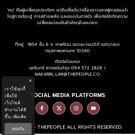
'คน' คือผู้เปลี่ยนแปลงโลก เราจึงเชื่อมั่นว่าเรื่องราวของผู้คนย่อมนำ
ไปสู่การเรียนรู้ การสร้างพลัง และแรงบันดาลใจ เพื่อก่อให้เกิดความ
เปลี่ยนแปลงอันยิ่งใหญ่ในอนาคต
ที่อยู่ : 1854 ชั้น 6 ถ. เทพรัตน แขวงบางนาใต้ เขตบางนา
กรุงเทพมหานคร 10260
ติดต่อโฆษณา
นครินทร์ ลาภอนันด์รุ่ง
094 572 2828 /
NAKARIN_LAR@THEPEOPLE.CO
×
เราใช้คุกกี้
SOCIAL MEDIA PLATFORMS
เพื่อให้
เว็บไซต์
ทำงานได้ดี
ขึ้น
เพิ่มเติม
Ⓒ 2026 -
THEPEOPLE
ALL RIGHTS RESERVED.
ยอมรับ